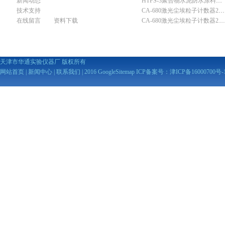
新闻动态
HTFS-3聚合物水泥防水涂料分散机
技术支持
CA-680激光尘埃粒子计数器28.3L
在线留言
资料下载
CA-680激光尘埃粒子计数器2
天津市华通实验仪器厂 版权所有
网站首页
|
新闻中心
|
联系我们
| 2016
GoogleSitemap
ICP备案号：
津ICP备16000700号-