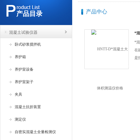
产品中心
产品目录
混凝土试验仪器
*
*
卧式砂浆搅拌机
在
养护箱
是
土
养护室设备
大
要
养护室架子
使
夹具
须
可
混凝土抗折装置
裂
测定仪
现
问
自密实混凝土全量检测仪
生