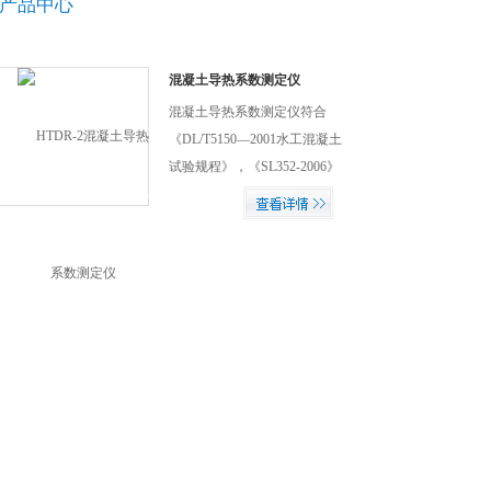
产品中心
混凝土导热系数测定仪
混凝土导热系数测定仪符合
《DL/T5150—2001水工混凝土
试验规程》，《SL352-2006》
所确定的方法及有关参数而设
计的，该仪器采用大规模集成
计算机单片机控制技术，其测
试性能稳定可靠，操作简便，
自动打印输出结果，测试精度
高等优点，是用来测定混凝土
导热系数仪器。