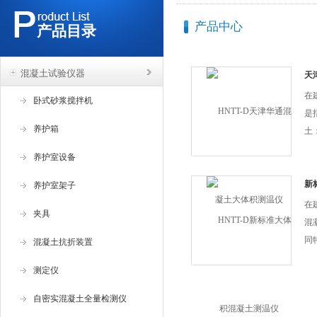
产品中心
产品目录
混凝土试验仪器
天
在
卧式砂浆搅拌机
是
养护箱
土
大
养护室设备
要
使
新
养护室架子
须
在
夹具
可
混
裂
同
混凝土抗折装置
现
混
测定仪
问
杂
生
泥
自密实混凝土全量检测仪
渗
变