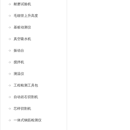
降
耐磨试验机
术
天
变
毛细管上升高度
混
力
基桩动测仪
温
真空吸水机
混
的
振动台
耐
搅拌机
测温仪
工程检测工具包
自动岩石切割机
芯样切割机
一体式钢筋检测仪