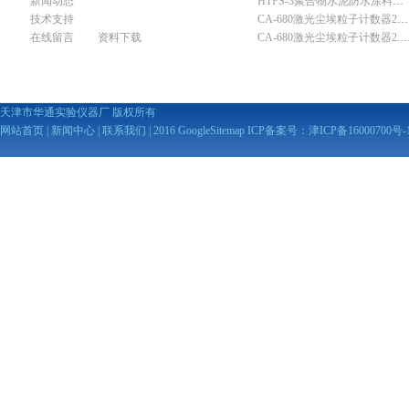
新闻动态
HTFS-3聚合物水泥防水涂料分散机
技术支持
CA-680激光尘埃粒子计数器28.3L
在线留言
资料下载
CA-680激光尘埃粒子计数器2
天津市华通实验仪器厂 版权所有
网站首页
|
新闻中心
|
联系我们
| 2016
GoogleSitemap
ICP备案号：
津ICP备16000700号-