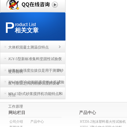
相关文章
大体积混凝土测温仪特点
JGY-5型新标准集料坚固性试验仪
砂浆粘接强度拉拔仪是用于测量砂
使用说明
ZN-BSJ型自动智能真空饱水机试验
浆与基层之间的粘接强度的设备
HX-15卧式砂浆搅拌机功能特点和
方法
工作原理
网站栏目
产品中心
公司介绍
产品中心
HTZH-2泡沫塑料着火性试验机