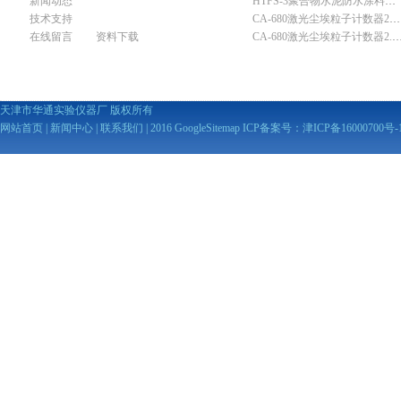
新闻动态
HTFS-3聚合物水泥防水涂料分散机
技术支持
CA-680激光尘埃粒子计数器28.3L
在线留言
资料下载
CA-680激光尘埃粒子计数器2
天津市华通实验仪器厂 版权所有
网站首页
|
新闻中心
|
联系我们
| 2016
GoogleSitemap
ICP备案号：
津ICP备16000700号-