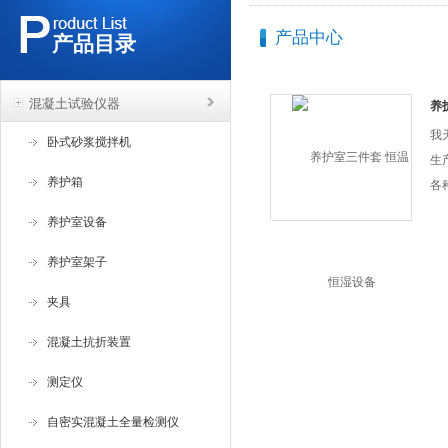
产品中心
产品目录
混凝土试验仪器
养
我
卧式砂浆搅拌机
生
养护箱
各
测
养护室设备
科
套
养护室架子
持
夹具
全
价
混凝土抗折装置
社
测定仪
请
温
自密实混凝土全量检测仪