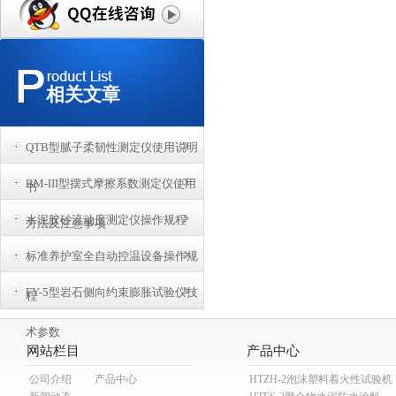
相关文章
QTB型腻子柔韧性测定仪使用说明
BM-III型摆式摩擦系数测定仪使用
书
水泥胶砂流动度测定仪操作规程
方法及注意事项
标准养护室全自动控温设备操作规
FY-5型岩石侧向约束膨胀试验仪技
程
术参数
网站栏目
产品中心
公司介绍
产品中心
HTZH-2泡沫塑料着火性试验机