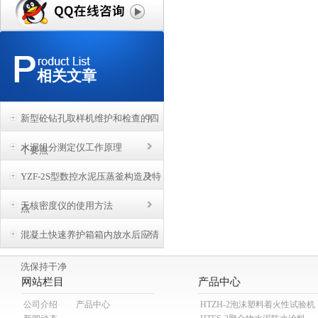
相关文章
新型砼钻孔取样机维护和检查的四
水泥组分测定仪工作原理
个要点
YZF-2S型数控水泥压蒸釜构造及特
无核密度仪的使用方法
点
混凝土快速养护箱箱内放水后应清
洗保持干净
网站栏目
产品中心
公司介绍
产品中心
HTZH-2泡沫塑料着火性试验机