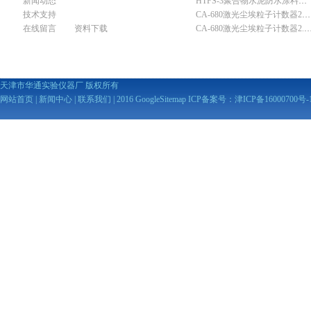
新闻动态
HTFS-3聚合物水泥防水涂料分散机
技术支持
CA-680激光尘埃粒子计数器28.3L
在线留言
资料下载
CA-680激光尘埃粒子计数器2
天津市华通实验仪器厂 版权所有
网站首页
|
新闻中心
|
联系我们
| 2016
GoogleSitemap
ICP备案号：
津ICP备16000700号-