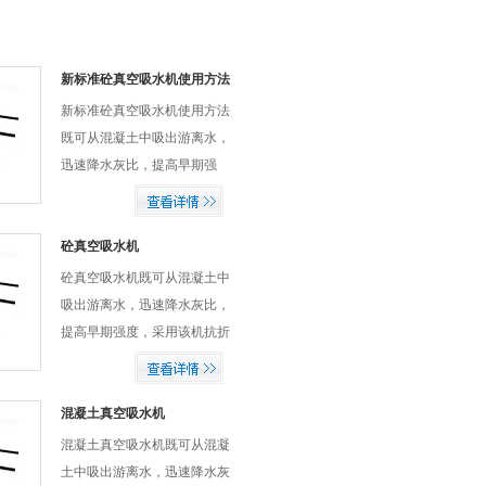
新标准砼真空吸水机使用方法
新标准砼真空吸水机使用方法
既可从混凝土中吸出游离水，
迅速降水灰比，提高早期强
度，采用该机抗折强度提高２
０－６０％，抗压强度提高１
４％，可节约工程造价２０－
砼真空吸水机
２５％，混凝土结构致密，容
砼真空吸水机既可从混凝土中
量提高，抗冻性提高２－２。
吸出游离水，迅速降水灰比，
５倍，耐磨性提高１－２倍，
提高早期强度，采用该机抗折
钢筋握裹力提高２０－２
强度提高２０－６０％，抗压
５％。混凝土粘结力增加１０
强度提高１４％，可节约工程
０％，还能减轻气候对施工的
造价２０－２５％，混凝土结
混凝土真空吸水机
影响。
构致密，容量提高，抗冻性提
混凝土真空吸水机既可从混凝
高２－２。５倍，耐磨性提高
土中吸出游离水，迅速降水灰