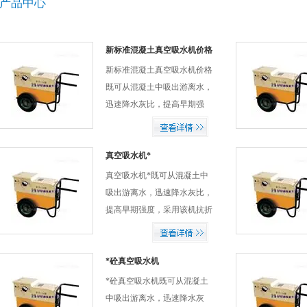
产品中心
新标准混凝土真空吸水机价格
新标准混凝土真空吸水机价格
既可从混凝土中吸出游离水，
迅速降水灰比，提高早期强
度，采用该机抗折强度提高２
０－６０％，抗压强度提高１
４％，可节约工程造价２０－
真空吸水机*
２５％，混凝土结构致密，容
真空吸水机*既可从混凝土中
量提高，抗冻性提高２－２。
吸出游离水，迅速降水灰比，
５倍，耐磨性提高１－２倍，
提高早期强度，采用该机抗折
钢筋握裹力提高２０－２
强度提高２０－６０％，抗压
５％。混凝土粘结力增加１０
强度提高１４％，可节约工程
０％，还能减轻气候对施工的
造价２０－２５％，混凝土结
*砼真空吸水机
影响。
构致密，容量提高，抗冻性提
*砼真空吸水机既可从混凝土
高２－２。５倍，耐磨性提高
中吸出游离水，迅速降水灰