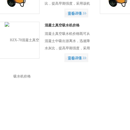
１－２倍，钢筋握裹力提高２
比，提高早期强度，采用该机
０－２５％。混凝土粘结力增
抗折强度提高２０－６０％，
加１００％，还能减轻气候对
抗压强度提高１４％，可节约
施工的影响。
工程造价２０－２５％，混凝
混凝土真空吸水机价格
土结构致密，容量提高，抗冻
混凝土真空吸水机价格既可从
性提高２－２。５倍，耐磨性
混凝土中吸出游离水，迅速降
提高１－２倍，钢筋握裹力提
水灰比，提高早期强度，采用
高２０－２５％。混凝土粘结
该机抗折强度提高２０－６
力增加１００％，还能减轻气
０％，抗压强度提高１４％，
候对施工的影响。
可节约工程造价２０－２
５％，混凝土结构致密，容量
提高，抗冻性提高２－２。５
倍，耐磨性提高１－２倍，钢
筋握裹力提高２０－２５％。
混凝土粘结力增加１００％，
还能减轻气候对施工的影响。