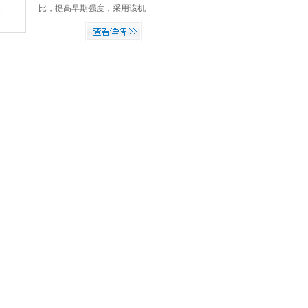
１－２倍，钢筋握裹力提高２
比，提高早期强度，采用该机
０－２５％。混凝土粘结力增
抗折强度提高２０－６０％，
加１００％，还能减轻气候对
抗压强度提高１４％，可节约
施工的影响。
工程造价２０－２５％，混凝
土结构致密，容量提高，抗冻
性提高２－２。５倍，耐磨性
提高１－２倍，钢筋握裹力提
高２０－２５％。混凝土粘结
力增加１００％，还能减轻气
候对施工的影响。