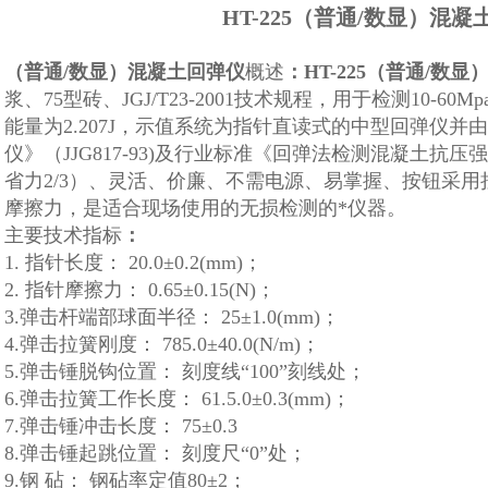
HT-225
（普通/数显）混凝
（普通/数显）混凝土回弹仪
概述
：HT-225
（普通/数显
浆、75型砖、JGJ/T23-2001技术规程，用于检测10-
能量为2.207J，示值系统为指针直读式的中型回弹仪
仪》（JJG817-93)及行业标准《回弹法检测混凝土抗
省力2/3）、灵活、价廉、不需电源、易掌握、按钮采
摩擦力，是适合现场使用的无损检测的*仪器。
主要技术指标
：
1.
指针长度： 20.0±0.2(mm)；
2.
指针摩擦力： 0.65±0.15(N)；
3.
弹击杆端部球面半径： 25±1.0(mm)；
4.
弹击拉簧刚度： 785.0±40.0(N/m)；
5.
弹击锤脱钩位置： 刻度线“100”刻线处；
6.
弹击拉簧工作长度： 61.5.0±0.3(mm)；
7.
弹击锤冲击长度： 75±0.3
8.
弹击锤起跳位置： 刻度尺“0”处；
9.
钢 砧： 钢砧率定值80±2；