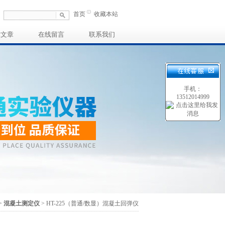
首页
收藏本站
术文章
在线留言
联系我们
手机：
13512014999
>
混凝土测定仪
> HT-225（普通/数显）混凝土回弹仪