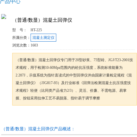
产品中心
（普通/数显）混凝土回弹仪
型 号：
HT-225
所属分类：
混凝土测定仪
浏览次数：
1603
（普通/数显）混凝土回弹仪专门用于20型砂浆、75型砖、JGJ/T23-2001技
术规程，用于检测10-60Mpa范围内的砼抗压强度，系统标准能量为
2.207J，示值系统为指针直读式的中型回弹仪并由国家计量检定规程《混
凝土回弹仪》（JJG817-93）及行业标准《回弹法检测混凝土抗压强度技
术规程》轻便（比同类产品省力2/3）、灵活、价廉、不需电源、易掌
握、按钮采用拉伸工艺不易脱落、指针易于调节摩擦
咨询订购
加入收藏
（普通/数显）混凝土回弹仪产品概述：