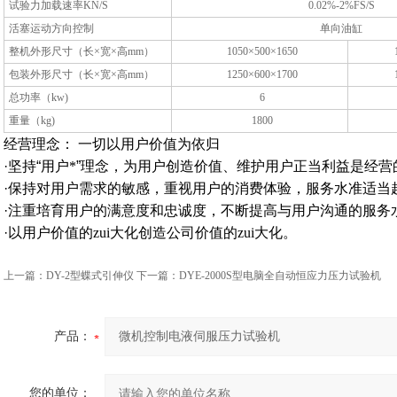
试验力加载速率KN/S
0.02%-2%FS/S
活塞运动方向控制
单向油缸
整机外形尺寸（长×宽×高mm）
1050×500×1650
包装外形尺寸（长×宽×高mm）
1250×600×1700
总功率（kw)
6
重量（kg)
1800
经营理念：
一切以用户价值为依归
·
坚持
“
用户*
”
理念，为用户创造价值、维护用户正当利益是经营
·
保持对用户需求的敏感，重视用户的消费体验，服务水准适当
·
注重培育用户的满意度和忠诚度，不断提高与用户沟通的服务
·
以用户价值的zui大化创造公司价值的zui大化。
上一篇：
DY-2型蝶式引伸仪
下一篇：
DYE-2000S型电脑全自动恒应力压力试验机
产品：
您的单位：