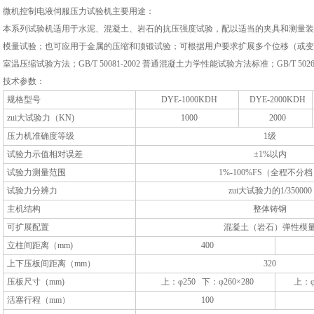
微机控制电液伺服压力试验机
主要用途：
本系列试验机适用于水泥、混凝土、岩石的抗压强度试验，配以适当的夹具和测量装
模量试验；也可应用于金属的压缩和顶锻试验；可根据用户要求扩展多个位移（或变形）测量
室温压缩试验方法；GB/T 50081-2002 普通混凝土力学性能试验方法标准；GB/T 502
技术参数：
规格型号
DYE-1000KDH
DYE-2000KDH
zui大试验力（KN)
1000
2000
压力机准确度等级
1级
试验力示值相对误差
±1%以内
试验力测量范围
1%-100%FS（全程不分
试验力分辨力
zui大试验力的1/350000
主机结构
整体铸钢
可扩展配置
混凝土（岩石）弹性模
立柱间距离（mm)
400
上下压板间距离（mm）
320
压板尺寸（mm)
上：φ250 下：φ260×280
上：φ
活塞行程（mm）
100