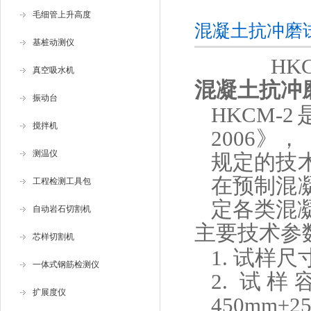
毛细管上升高度
混凝土抗冲磨
基桩动测仪
HK
真空吸水机
混凝土抗冲
振动台
HKCM-2
搅拌机
2006》，
测温仪
规定的技
在预制混
工程检测工具包
定各类混
自动岩石切割机
主要技术参
芯样切割机
1.
试样尺寸
一体式钢筋检测仪
2.
试样容
扩展度仪
450mm±