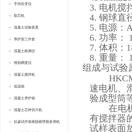
手持应变仪
3.
电机搅拌
4.
钢球直径：
取芯机
5.
电源：AC
混凝土试验装置
6.
功率： 1
养护室三件套
7.
体积：18
混凝土检测仪
8.
重量： 1
维勃稠度仪
组成与试验
混凝土搅拌机
HKCM
速电机、
低温箱
验成型筒
混凝土养护箱
在电
混凝土芯样切片机
有搅拌器
抗渗试件装模脱模劈裂多用机
试样表面