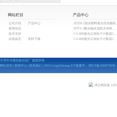
网站栏目
产品中心
公司介绍
产品中心
HTZH-2泡沫塑料着火性试验机
新闻动态
HTFS-3聚合物水泥防水涂料分散机
技术支持
CA-680激光尘埃粒子计数器28.3L
在线留言
资料下载
CA-680激光尘埃粒子计数器2
天津市华通实验仪器厂 版权所有
网站首页
|
新闻中心
|
联系我们
| 2016
GoogleSitemap
ICP备案号：
津ICP备16000700号-
津公网安备 12010