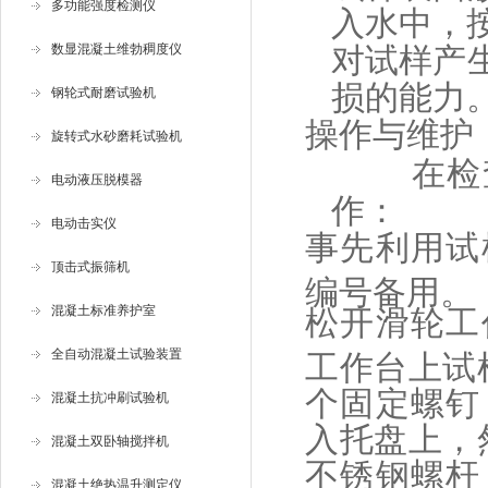
多功能强度检测仪
入水中，按
数显混凝土维勃稠度仪
对试样产
损的能力
钢轮式耐磨试验机
操作与维护
旋转式水砂磨耗试验机
在检
电动液压脱模器
作：
电动击实仪
事先利用试
顶击式振筛机
编号备用。
混凝土标准养护室
松开滑轮工
全自动混凝土试验装置
工作台上试
个固定螺钉
混凝土抗冲刷试验机
入托盘上，
混凝土双卧轴搅拌机
不锈钢螺杆
混凝土绝热温升测定仪