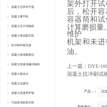
架外打开试
混凝土芯样补平器
后，松开容
混凝土磨平机
容器筒和试
计算磨损量
混凝土压力试验机
维护
混凝土电动取芯机
机架和未进
抗冲刷实验仪器
油。
混凝土收缩膨胀仪
混凝土快速冻融试验机
上一篇：
DYE-
混凝土抗冲刷试
混凝土振动台
混凝土抗渗仪
产品：
混凝土快速养护箱
汽油发动机取芯机
您的单位：