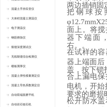
两边插销固
混凝土手持应变仪
把钢球按照φ
大体积混凝土测温仪
φ12.7m
面上。将搅
电子测温仪
器下端面，
钢筋锈蚀仪
右。。
裂缝深度测试仪
在试样的容
无线裂缝综合检测仪
器上端面后
楼板测厚仪
盖，按下锁
合上漏电保
混凝土弹性模量测定仪
电机，开始
混凝土导热系数测定仪
要求的磨损
自动双端面磨平机
松开防水盖
自动岩石锯石机