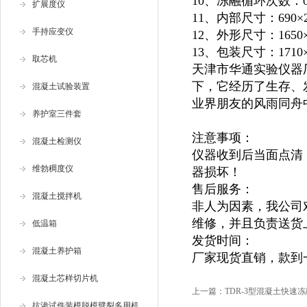
10、冻融循环次数：0
扩展度仪
11、内部尺寸：690×2
手持应变仪
12、外形尺寸：1650×9
13、包装尺寸：1710×1
取芯机
天津市华通实验仪器
下，它经历了生存、
混凝土试验装置
业界朋友的风雨同舟
养护室三件套
注意事项：
混凝土检测仪
仪器收到后当面点清
维勃稠度仪
器损坏！
售后服务：
混凝土搅拌机
非人为因素，我公司
维修，并且负责送货
低温箱
发货时间：
混凝土养护箱
厂家现货直销，款到
混凝土芯样切片机
上一篇：
TDR-3型混凝土快速
抗渗试件装模脱模劈裂多用机