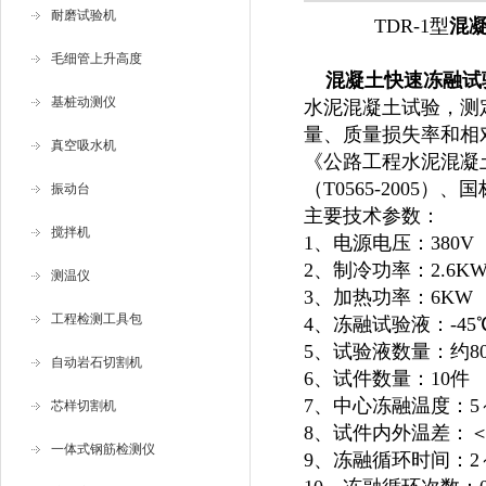
耐磨试验机
TDR-1型
混
毛细管上升高度
混凝土快速冻融试
基桩动测仪
水泥混凝土试验，测
量、质量损失率和相
真空吸水机
《公路工程水泥混凝土
（T0565-2005）、
振动台
主要技术参数：
搅拌机
1、电源电压：380
2、制冷功率：2.6K
测温仪
3、加热功率：6KW
工程检测工具包
4、冻融试验液：-4
5、试验液数量：约80
自动岩石切割机
6、试件数量：10件
7、中心冻融温度：5～
芯样切割机
8、试件内外温差：＜
一体式钢筋检测仪
9、冻融循环时间：2