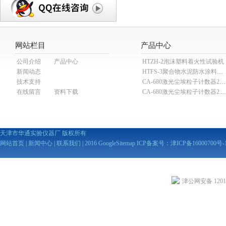
网站栏目
产品中心
公司介绍
产品中心
HTZH-2泡沫塑料着火性试验机
新闻动态
HTFS-3聚合物水泥防水涂料分散机
技术支持
CA-680激光尘埃粒子计数器28.3L
在线留言
资料下载
CA-680激光尘埃粒子计数器2
天津市华通实验仪器厂 版权所有
网站首页
|
新闻中心
|
联系我们
| 2016
GoogleSitemap
ICP备案号：
津ICP备16000700号-
津公网安备 12010