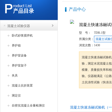
产品中心
产品目录
混凝土快速冻融试
混凝土试验仪器
型 号：
TDR-1型
卧式砂浆搅拌机
所属分类：
混凝土试验
浏览次数：
1430
养护箱
养护室设备
混凝土快速冻融试验机
验，测定水泥混凝土抵
养护室架子
模量、质量损失率和相
夹具
验。仪器能满足《公路工
土抗冻性试验（快冻法）（
混凝土抗折装置
测定仪
咨询订购
自密实混凝土全量检测仪
混凝土快速冻融试验机（一