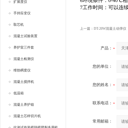
6环境条件：0-40℃
扩展度仪
7工作时间：可以连
手持应变仪
取芯机
上一篇：
DT-20W混凝土动弹
混凝土试验装置
养护室三件套
产品：
混凝土检测仪
您的单位：
维勃稠度仪
混凝土搅拌机
您的姓名：
低温箱
联系电话：
混凝土养护箱
混凝土芯样切片机
常用邮箱：
抗渗试件装模脱模劈裂多用机