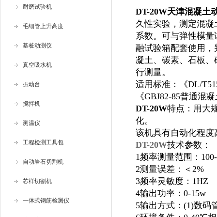
耐磨试验机
DT-20W天津混凝
久性实验，测定混凝
毛细管上升高度
系数。可与弹性模量试模1
基桩动测仪
融试验箱配套使用，
凝土、碳素、石板、
真空吸水机
行测量。
适用标准：《DL/T51
振动台
《GBJ82-85普
搅拌机
DT-20W
特点：用大
化。
测温仪
该机具有自动化程度
工程检测工具包
DT-20W
技术参数：
1频率测量范围：100-
自动岩石切割机
2测量误差：＜2%
3频率灵敏度：1HZ
芯样切割机
4输出功率：0-15w
一体式钢筋检测仪
5输出方式：(1)数码