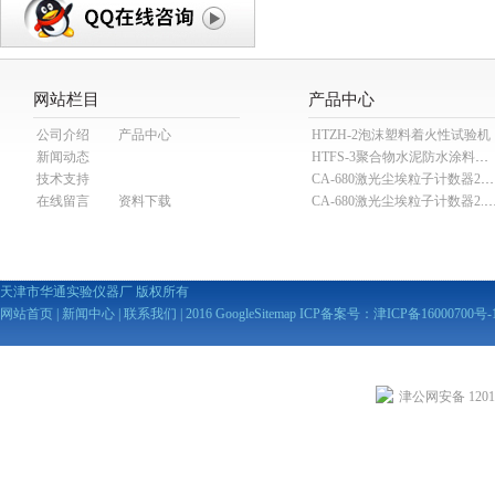
网站栏目
产品中心
公司介绍
产品中心
HTZH-2泡沫塑料着火性试验机
新闻动态
HTFS-3聚合物水泥防水涂料分散机
技术支持
CA-680激光尘埃粒子计数器28.3L
在线留言
资料下载
CA-680激光尘埃粒子计数器2
天津市华通实验仪器厂 版权所有
网站首页
|
新闻中心
|
联系我们
| 2016
GoogleSitemap
ICP备案号：
津ICP备16000700号-
津公网安备 12010