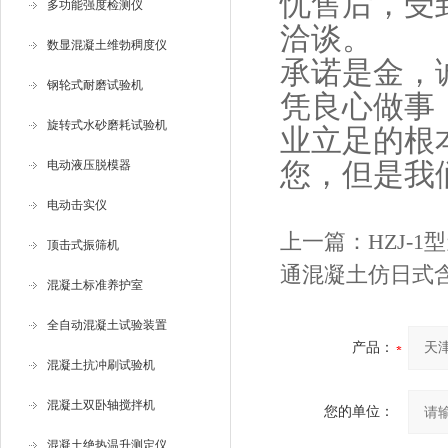
忧售后，受
多功能强度检测仪
洽谈。
数显混凝土维勃稠度仪
承诺是金，
钢轮式耐磨试验机
凭良心做事
旋转式水砂磨耗试验机
业立足的根
您，但是我
电动液压脱模器
电动击实仪
上一篇：
HZJ-
顶击式振筛机
通混凝土仿日式
混凝土标准养护室
全自动混凝土试验装置
产品：
混凝土抗冲刷试验机
混凝土双卧轴搅拌机
您的单位：
混凝土绝热温升测定仪