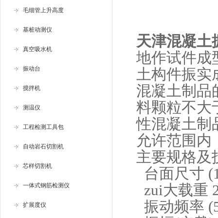
毛细管上升高度
基桩动测仪
天津混凝土
真空吸水机
地作试件成
振动台
土构件振实
混凝土制品
搅拌机
料颗粒不大于
测温仪
性混凝土制
工程检测工具包
允许范围内
自动岩石切割机
主要规格及
芯样切割机
台面尺寸 (10
zui大载重 2
一体式钢筋检测仪
振动频率 (50
扩展度仪