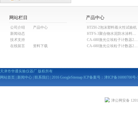
网站栏目
产品中心
公司介绍
产品中心
HTZH-2泡沫塑料着火性试验机
新闻动态
HTFS-3聚合物水泥防水涂料分散机
技术支持
CA-680激光尘埃粒子计数器28.3L
在线留言
资料下载
CA-680激光尘埃粒子计数器2
天津市华通实验仪器厂 版权所有
网站首页
|
新闻中心
|
联系我们
| 2016
GoogleSitemap
ICP备案号：
津ICP备16000700号-
津公网安备 12010