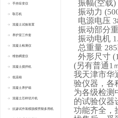
振幅(空载) (0
手持应变仪
振动力 (500
取芯机
电源电压 3
混凝土试验装置
振动部分重量
养护室三件套
振动电机 1.
总重量 285
混凝土检测仪
外形尺寸 (10
维勃稠度仪
(另有普通1㎡
混凝土搅拌机
我天津市华
低温箱
验仪器，各
混凝土养护箱
为各级检测
混凝土芯样切片机
的试验仪器
功能齐全，
抗渗试件装模脱模劈裂多用机