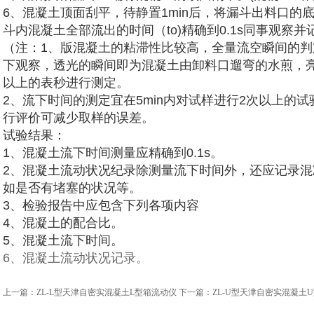
6、混凝土顶面刮平，待静置1min后，将漏斗出料口的
斗内混凝土全部流出的时间（to)精确到0.1s同事观察
（注：1、版混凝土的粘滞性比较高，全量流空瞬间的
下观察，透光的瞬间即为混凝土由卸料口遛弯的水煎，亮亮
以上的表秒进行测定。
2、流下时间的测定宜在5min内对试样进行2次以上的试
行评价可减少取样的误差。
试验结果：
1、混凝土流下时间测量应精确到0.1s。
2、混凝土流动状况纪录除测量流下时间外，还应记录
如是否有堵塞的状况等。
3、检验报告中应包含下列各项内容
4、混凝土的配合比。
5、混凝土流下时间。
6、混凝土流动状况记录。
上一篇：
ZL-L型天津自密实混凝土L型箱流动仪
下一篇：
ZL-U型天津自密实混凝土