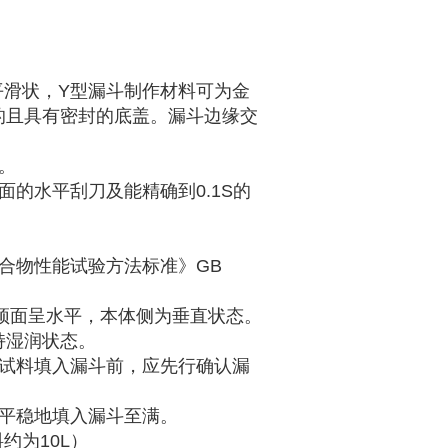
平滑状，Y型漏斗制作材料可为金
的且具有密封的底盖。漏斗边缘交
。
的水平刮刀及能精确到0.1S的
合物性能试验方法标准》GB
顶面呈水平，本体侧为垂直状态。
持湿润状态。
土试料填入漏斗前，应先行确认漏
端平稳地填入漏斗至满。
约为10L）