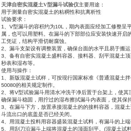
天津自密实混凝土V型漏斗试验仪
主要用途：
用于测量自密实混凝土的粘稠性和抗离析性
试验要求：
1、V型漏斗的容积约为10L，期内表面应经加工修整呈
属，也可以用塑料。在漏斗的下部部位应安装快速开启
工凭证，结构平滑切耐腐蚀。
2、漏斗支架设有调整装置，确保台面的水平且易于搬运
3、备有自密实混凝土盛料容器、接料器、刮平混凝土顶面
秒表和湿布等。
使用与操作：
1、新版混凝土试样，可按现行国家标准《普通混凝土拌
50080的相关规定制作。
2、将V型试验漏斗用清水冲洗干净后置于台架上，使其
确保漏斗稳固，用拧过的湿布擦拭漏斗内表面，使其保
3、在漏斗下方，放置承接混凝土的的接料容器，混凝
斗流出口的底盖是否已经关闭。
4、用混凝土投料用容器盛装混凝土试料，有漏斗的上
5、用刮刀沿漏斗上端将混凝土的顶面刮平。(混凝土试料