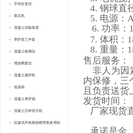
手持应变仪
4. 钢球直径
5. 电源：A
取芯机
6. 功率：1
混凝土试验装置
7. 体积：18
养护室三件套
8. 重量：1
混凝土检测仪
售后服务：
维勃稠度仪
非人为因素
混凝土搅拌机
内保修，三
低温箱
且负责送货
发货时间：
混凝土养护箱
厂家现货直
混凝土芯样切片机
抗渗试件装模脱模劈裂多用机
承诺是金