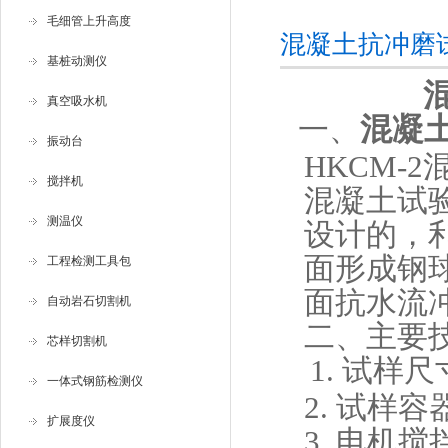
毛细管上升高度
混凝土抗冲磨
基桩动测仪
真空吸水机
一、
混凝
振动台
HKCM-
搅拌机
混凝土试验规
测温仪
设计的，
面形成钢
工程检测工具包
面抗水流
自动岩石切割机
二、
主要
芯样切割机
1. 试样尺
一体式钢筋检测仪
2. 试样容
扩展度仪
3. 电机搅