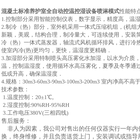
混凝土标准养护室全自动控温控湿设备喷淋模式
性能特
1.控制部分采用智能控制仪表，数字显示，精度高，温
2.制冷（热）部分，室外机采用一体式压缩机组，(机组
新颖，美观，结构合理，制冷量大，可连续使用，安装
冷（热）一体式蒸发器，轴流式风机循环排风，进行冷
使室内冷(热)更均匀，更快，温湿度更精确．
3.加湿部分采用特制喷头高压雾化水加湿，以水为介质
温，控制温湿度，使用循环水高压雾化，夏季及冬季通
低或升高，确保温湿度．
4.规格：30m3-60m3-90m3-100m3-200m3 室内净高不高于
技术参数：
1.温度控制：20±1℃,
2.湿度控制:90%RH-95%RH
3.工作电压380V(三相四线)
售后服务：
非人为因素，我公司对售出的任何仪器实行一年内
换，终身维修，并且负责送货上门，安装调试或指导