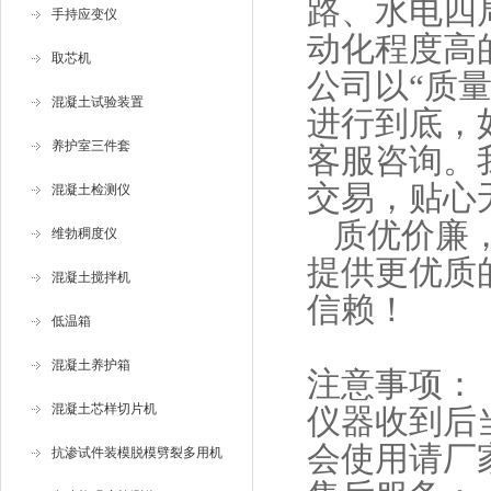
路、水电四
手持应变仪
动化程度高
取芯机
公司以“质
混凝土试验装置
进行到底，
养护室三件套
客服咨询。
交易，贴心
混凝土检测仪
质优价廉，
维勃稠度仪
提供更优质
混凝土搅拌机
信赖！
低温箱
混凝土养护箱
注意事项：
混凝土芯样切片机
仪器收到后
会使用请厂
抗渗试件装模脱模劈裂多用机