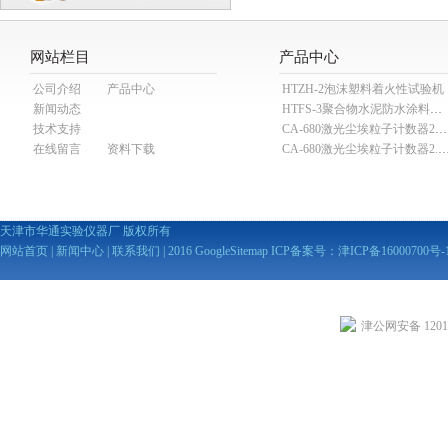
网站栏目
产品中心
公司介绍
产品中心
HTZH-2泡沫塑料着火性试验机
新闻动态
HTFS-3聚合物水泥防水涂料分散机
技术支持
CA-680激光尘埃粒子计数器28.3L
在线留言
资料下载
CA-680激光尘埃粒子计数器2
天津市华通实验仪器厂 版权所有
网站首页
|
新闻中心
|
联系我们
| 2016
GoogleSitemap
ICP备案号：
津ICP备16000700号-
津公网安备 12010