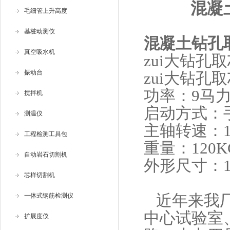
混凝
毛细管上升高度
基桩动测仪
混凝土钻孔
真空吸水机
zui大
钻孔取
振动台
zui大
钻孔取
功率：9马
搅拌机
启动方式：
测温仪
主轴转速：110
工程检测工具包
重量：120K
自动岩石切割机
外形尺寸：106
芯样切割机
近年来我厂
一体式钢筋检测仪
中心试验室
扩展度仪