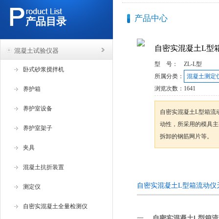
产品中心
产品目录
自密实混凝土L型
混凝土试验仪器
型 号：
ZL-L型
卧式砂浆搅拌机
所属分类：
混凝土测定
浏览次数：
1641
养护箱
养护室设备
自密实混凝土L型箱流
动性，所采用的模具主
养护室架子
拆卸的钢筋网片等。
夹具
咨询订购
混凝土抗折装置
自密实混凝土L型箱流动仪
测定仪
自密实混凝土全量检测仪
一、
自密实混凝土L型箱