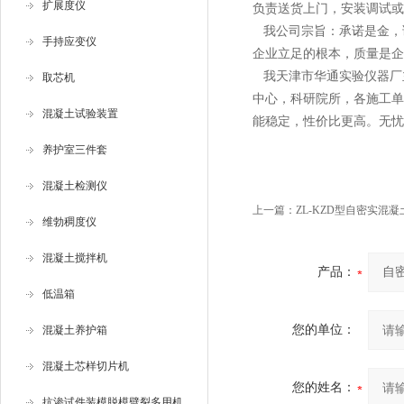
扩展度仪
负责送货上门，安装调试或
我公司宗旨：承诺是金，
手持应变仪
企业立足的根本，质量是企
我天津市华通实验仪器厂
取芯机
中心，科研院所，各施工单
混凝土试验装置
能稳定，性价比更高。无忧
养护室三件套
混凝土检测仪
上一篇：
ZL-KZD型自密实混凝
维勃稠度仪
混凝土搅拌机
产品：
低温箱
您的单位：
混凝土养护箱
混凝土芯样切片机
您的姓名：
抗渗试件装模脱模劈裂多用机