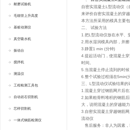
耐磨试验机
自密实混凝土L型流动仪（
来评价自密实混凝土的穿越
毛细管上升高度
本方法所采用的模具主要包
基桩动测仪
二、
试验方法
1.把L型流动仪放在水平
真空吸水机
2.用水湿润模具内部，并
3.静置1 min (分钟)
振动台
4.提起活动门，使混凝土
搅拌机
时间。
5.当混凝土停止流到的时
测温仪
6.整个试验过程须在5min
三、L型流动仪试验结果的
工程检测工具包
1.混凝土穿过钢筋网片后
自动岩石切割机
2.如果粗骨料堆积的钢筋
大，说明混凝土的穿越能力
芯样切割机
3.自密实混凝土穿越钢筋
流动仪
一体式钢筋检测仪
售后服务：非人为因素，