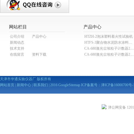
网站栏目
产品中心
公司介绍
产品中心
HTZH-2泡沫塑料着火性试验机
新闻动态
HTFS-3聚合物水泥防水涂料分散机
技术支持
CA-680激光尘埃粒子计数器28.3L
在线留言
资料下载
CA-680激光尘埃粒子计数器2
天津市华通实验仪器厂 版权所有
网站首页
|
新闻中心
|
联系我们
| 2016
GoogleSitemap
ICP备案号：
津ICP备16000700号-
津公网安备 12010