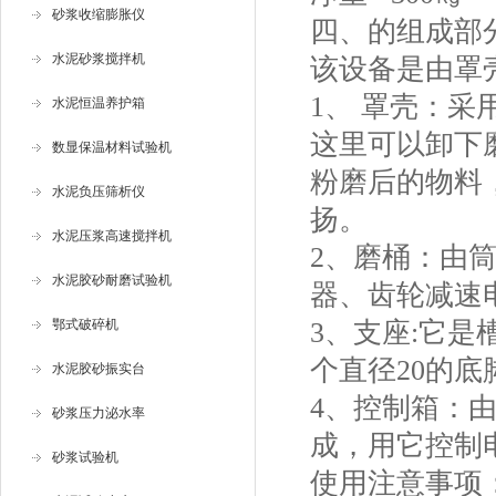
砂浆收缩膨胀仪
四、
的组成部
水泥砂浆搅拌机
该设备是由罩
1、 罩壳：
水泥恒温养护箱
这里可以卸下
数显保温材料试验机
粉磨后的物料
水泥负压筛析仪
扬。
水泥压浆高速搅拌机
2、磨桶：由
水泥胶砂耐磨试验机
器、齿轮减速
鄂式破碎机
3、支座:它是
个直径20的
水泥胶砂振实台
4、控制箱：
砂浆压力泌水率
成，用它控制
砂浆试验机
使用注意事项