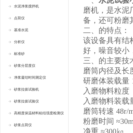
一、
水泥试验
水泥净浆搅拌机
磨机，是水泥
点荷仪
备，还可粉磨
二、
的特点：
基准水泥
该设备具有结
分析仪
好，噪音较小
标准砂
三、
的主要技
砂浆分层度仪
磨筒内径及长度 
净浆凝结时间测定仪
研磨体装载量 1
入磨物料粒度 
砂浆拉拔试验机
入磨物料装载量
砂浆拉拔试验仪
磨筒转速 48r/m
高精度保温材料粘结强度检测仪
粉磨时间 ≈30m
砂浆点荷仪
净重 ≈300㎏