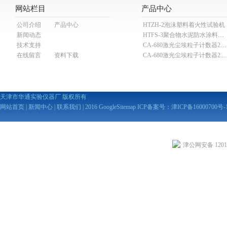
网站栏目
产品中心
公司介绍
产品中心
HTZH-2泡沫塑料着火性试验机
新闻动态
HTFS-3聚合物水泥防水涂料分散机
技术支持
CA-680激光尘埃粒子计数器28.3L
在线留言
资料下载
CA-680激光尘埃粒子计数器2
天津市华通实验仪器厂 版权所有
网站首页
|
新闻中心
|
联系我们
| 2016
GoogleSitemap
ICP备案号：
津ICP备16000700号-
津公网安备 12010