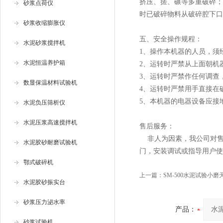
挤压、搓、碾等多重破碎；
砂浆点荷仪
时已破碎物料从破碎腔下口
砂浆收缩膨胀仪
五、安全操作规程：
水泥砂浆搅拌机
1、操作本机器的人员，须
水泥恒温养护箱
2、运转时严禁从上面朝机
3、运转时严禁作任何调查
数显保温材料试验机
4、运转时严禁用手直接在
5、本机器的电器设备应接
水泥负压筛析仪
水泥压浆高速搅拌机
售后服务：
非人为因素，我公司对售
水泥胶砂耐磨试验机
门，安装调试或指导用户使
鄂式破碎机
上一篇：
SM-500水泥试验小磨
水泥胶砂振实台
砂浆压力泌水率
产品：
砂浆试验机