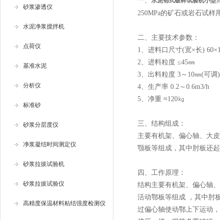
一、
水泥鄂式破碎试验机小型
砂浆渗透仪
250MPa的矿石或岩石试样
水泥净浆搅拌机
二、
主要技术参数：
点荷仪
1、进料口尺寸(宽×长) 60×
2、进料粒度 ≤45㎜
基准水泥
3、出料粒度 3～10㎜(可调)
分析仪
4、生产率 0.2～0.6m3/h
5、净重 ≈120㎏
标准砂
三、
结构组成：
砂浆分层度仪
主要有机架、偏心轴、大皮
净浆凝结时间测定仪
颚板等组成，其中肘板还起
砂浆拉拔试验机
四、工作原理：
砂浆拉拔试验仪
结构主要有机架、偏心轴、
活动鄂板等组成 ，其中肘
高精度保温材料粘结强度检测仪
过偏心轴使动鄂上下运动，