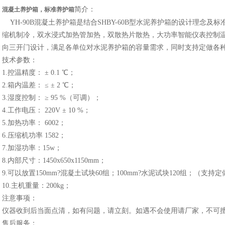
简介：
混凝土养护箱，标准养护箱
YH-90B混凝土养护箱是结合SHBY-60B型水泥养护箱的设计理念
缩机制冷，双水浸式加热管加热，双散热片散热，大功率智能仪表控制
向三开门设计，满足各单位对水泥养护箱的容量需求，同时支持定做各
技术参数：
1.控温精度： ± 0.1 ℃；
2.箱内温差： ≤ ± 2 ℃；
3.湿度控制： ≥ 95 %（可调）；
4.工作电压： 220V ± 10 %；
5.加热功率： 6002；
6.压缩机功率 1582；
7.加湿功率：15w；
8.内部尺寸：1450x650x1150mm；
9.可以放置150mm?混凝土试块60组；100mm?水泥试块120组；（支
10.主机重量：200kg；
注意事项：
仪器收到后当面点清，如有问题，请立刻。如遇不会使用请厂家，不可
售后服务：