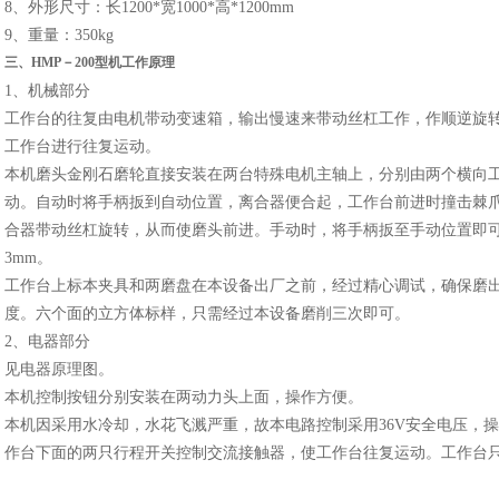
8、外形尺寸：长1200*宽1000*高*1200mm
9、重量：350kg
三、
HMP
－
200型
机工作原理
1、机械部分
工作台的往复由电机带动变速箱，输出慢速来带动丝杠工作，作顺逆旋
工作台进行往复运动。
本机磨头金刚石磨轮直接安装在两台特殊电机主轴上，分别由两个横向
动。自动时将手柄扳到自动位置，离合器便合起，工作台前进时撞击棘
合器带动丝杠旋转，从而使磨头前进。手动时，将手柄扳至手动位置即可。
3mm。
工作台上标本夹具和两磨盘在本设备出厂之前，经过精心调试，确保磨
度。六个面的立方体标样，只需经过本设备磨削三次即可。
2、电器部分
见电器原理图。
本机控制按钮分别安装在两动力头上面，操作方便。
本机因采用水冷却，水花飞溅严重，故本电路控制采用36V安全电压，
作台下面的两只行程开关控制交流接触器，使工作台往复运动。工作台