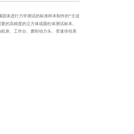
属固体进行力学测试的标准样本制作的*主设
需要的高精度的立方体或圆柱体测试标本。
由机座、工作台、磨削动力头、变速传动系