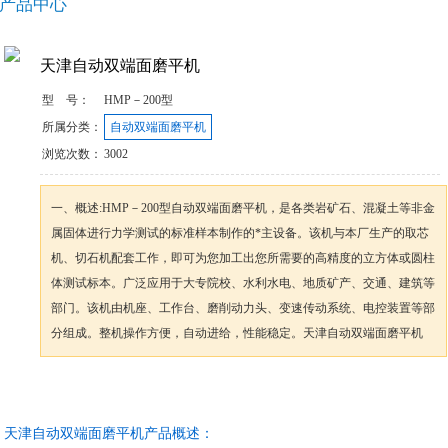
产品中心
天津自动双端面磨平机
型 号：
HMP－200型
所属分类：
自动双端面磨平机
浏览次数：
3002
一、概述:HMP－200型自动双端面磨平机，是各类岩矿石、混凝土等非金
属固体进行力学测试的标准样本制作的*主设备。该机与本厂生产的取芯
机、切石机配套工作，即可为您加工出您所需要的高精度的立方体或圆柱
体测试标本。广泛应用于大专院校、水利水电、地质矿产、交通、建筑等
部门。该机由机座、工作台、磨削动力头、变速传动系统、电控装置等部
分组成。整机操作方便，自动进给，性能稳定。天津自动双端面磨平机
咨询订购
加入收藏
天津自动双端面磨平机产品概述：