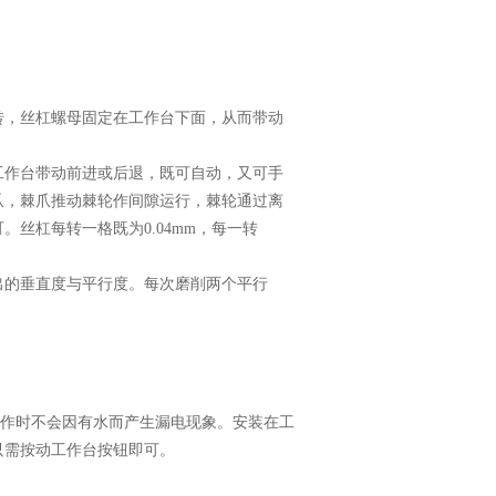
转，丝杠螺母固定在工作台下面，从而带动
工作台带动前进或后退，既可自动，又可手
爪，棘爪推动棘轮作间隙运行，棘轮通过离
丝杠每转一格既为0.04mm，每一转
出的垂直度与平行度。每次磨削两个平行
操作时不会因有水而产生漏电现象。安装在工
只需按动工作台按钮即可。