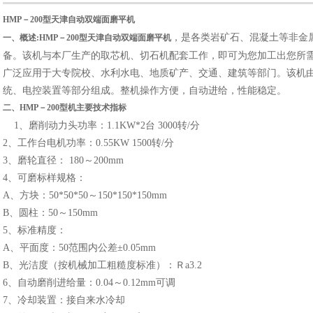
HMP
－
200型
天津自动双端面磨平机
，是各类岩矿石、混凝土等非金
一、概述
:HMP
－
200型
天津自动双端面磨平机
备。该机与本厂生产的取芯机、切石机配套工作，即可为您加工出您所
广泛应用于大专院校、水利水电、地质矿产、交通、建筑等部门。该机
统、电控装置等部分组成。整机操作方便，自动进给，性能稳定。
二、
HMP
－
200型
机主要技术指标
1、磨削动力头功率：1.1KW*2台 3000转/分
2、工作台电机功率：0.55KW 1500转/分
3、磨轮直径： 180～200mm
4、可磨标样规格：
A、方块：50*50*50～150*150*150mm
B、圆柱：50～150mm
5、标准精度：
A、平面度：50范围内公差±0.05mm
B、光洁度（按机械加工粗糙度标准）：Ｒa3.2
6、自动磨削进给量：0.04～0.12mm可调
7、冷却装置：接自来水冷却