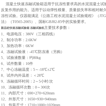
混凝土快速冻融试验箱适用于抗冻性要求高的水泥混凝土试
反复作用的能力。适用于以动弹性模量、质量损失率和相对耐
冻性试验。仪器能满足《公路工程水泥混凝土试验规程》（JTGE3
法）（T0565-2005）、国标GBJ82-85中的实验要求。
主要技术参数：
新品砼快速冻融试验箱 冻融试验机
1、电源电压：380V（三相四线）
2、制冷功率：2.6KW
3、加热功率：6KW
4、冻融试验液：-45℃防冻液（另购）
5、试验液数量：约80kg
6、试件数量：10件
7、中心冻融温度：5～-18℃±2℃
8、试件内外温差：＜28℃
9、冻融循环时间：2～5小时/次
10、冻融循环次数：0～300次
11、内部尺寸：690×270×620mm
12、外形尺寸：1650×930×940mm
13、包装尺寸：1710×1000×1020mm