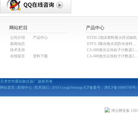
网站栏目
产品中心
公司介绍
产品中心
HTZH-2泡沫塑料着火性试验机
新闻动态
HTFS-3聚合物水泥防水涂料分散机
技术支持
CA-680激光尘埃粒子计数器28.3L
在线留言
资料下载
CA-680激光尘埃粒子计数器2
天津市华通实验仪器厂 版权所有
网站首页
|
新闻中心
|
联系我们
| 2016
GoogleSitemap
ICP备案号：
津ICP备16000700号-
津公网安备 12010