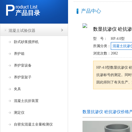
产品中心
产品目录
数显抗渗仪 砼抗
混凝土试验仪器
型 号：
HP-4.0型
卧式砂浆搅拌机
所属分类：
混凝土抗渗
浏览次数：
2082
养护箱
养护室设备
HP-4.0型数显抗渗
抗渗标号的测定。同时
养护室架子
因此得到了有关生产、
夹具
咨询订购
混凝土抗折装置
数显抗渗仪 砼抗渗仪价格
测定仪
自密实混凝土全量检测仪