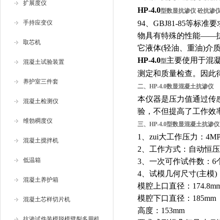
扩展度仪
HP-4.0
型
数显抗渗仪 砼抗渗
手持应变仪
94
、
GBJ81-85
等标准要
物具有特殊的性能
——
取芯机
它液体
(
轻油、重油
)
介
HP-4.0
主要使用于混
型
混凝土试验装置
测定和质量检查。因此
养护室三件套
二、
HP-4.0
数显混凝土抗渗仪
本仪器是压力值通过传
混凝土检测仪
验，不但提高了工作效
维勃稠度仪
三、
HP-4.0
型数显混凝土抗渗仪
1
、zui大工作压力：
4M
混凝土搅拌机
2
、工作方式：自动恒压
低温箱
3
、一次可作试件数：
6
4
、试模几何尺寸
(
主模
)
混凝土养护箱
模腔上口直径：
174.8m
模腔下口直径：
185mm
混凝土芯样切片机
高度：
153mm
抗渗试件装模脱模劈裂多用机