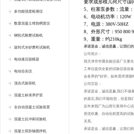
要求成形模几何尺寸
(
副
5
、柱塞泵参数：流量：
多功能强度检测仪
6
、电动机功率：
120W
数显混凝土维勃稠度仪
7
、电源：
380V-50HZ
8
、外形尺寸：
950 800
钢轮式耐磨试验机
9
、重量：约
210kg
承诺是金，诚信是赢，让我们的
旋转式水砂磨耗试验机
公司简介：
电动液压脱模器
我天津市华通实验仪器厂主要生
工单位提供全套的试验仪器设备
电动击实仪
会各界的*好评。如有需求请随
顶击式振筛机
公司宗旨：
承诺是金，诚信是赢,我们不做
混凝土标准养护室
的基石,我们不能给您，但是我
近年来我厂为山西引黄局中心试
全自动混凝土试验装置
质优价廉、自动化程度高的试验
混凝土抗冲刷试验机
关系。
承诺是金，诚信是赢，让我们的
混凝土双卧轴搅拌机