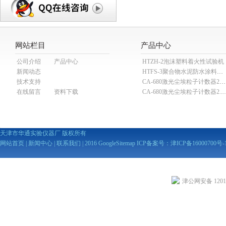
网站栏目
产品中心
公司介绍
产品中心
HTZH-2泡沫塑料着火性试验机
新闻动态
HTFS-3聚合物水泥防水涂料分散机
技术支持
CA-680激光尘埃粒子计数器28.3L
在线留言
资料下载
CA-680激光尘埃粒子计数器2
天津市华通实验仪器厂 版权所有
网站首页
|
新闻中心
|
联系我们
| 2016
GoogleSitemap
ICP备案号：
津ICP备16000700号-
津公网安备 12010