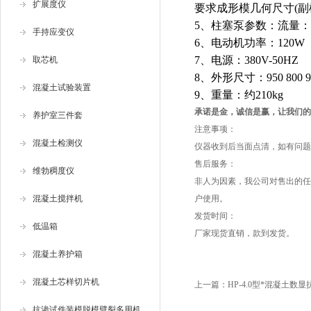
扩展度仪
要求成形模几何尺寸
(
副
5
、柱塞泵参数：流量：
手持应变仪
6
、电动机功率：
120W
7
、电源：
380V-50HZ
取芯机
8
、外形尺寸：
950 800
混凝土试验装置
9
、重量：约
210kg
承诺是金，诚信是赢，让我们的
养护室三件套
注意事项：
混凝土检测仪
仪器收到后当面点清，如有问题
售后服务：
维勃稠度仪
非人为因素，我公司对售出的任
混凝土搅拌机
户使用。
发货时间：
低温箱
厂家现货直销，款到发货。
混凝土养护箱
混凝土芯样切片机
上一篇：
HP-4.0型*混凝土数
抗渗试件装模脱模劈裂多用机