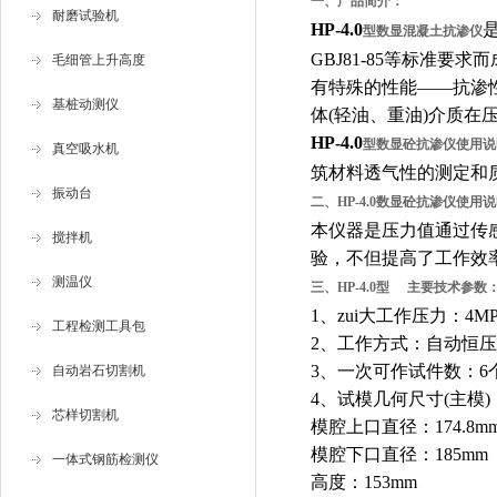
一、产品简介：
耐磨试验机
HP-4.0
型数显混凝土抗渗仪
GBJ81-85
等标准要求而
毛细管上升高度
有特殊的性能
——
抗渗
基桩动测仪
体
(
轻油、重油
)
介质在
HP-4.0
型
数显砼抗渗仪使用说
真空吸水机
筑材料透气性的测定和
振动台
二、
HP-4.0
数显砼抗渗仪使用说
本仪器是压力值通过传
搅拌机
验，不但提高了工作效
测温仪
三、
HP-4.0
型
主要技术参数
1
、zui大工作压力：
4M
工程检测工具包
2
、工作方式：自动恒压
3
、一次可作试件数：
6
自动岩石切割机
4
、试模几何尺寸
(
主模
)
芯样切割机
模腔上口直径：
174.8m
模腔下口直径：
185mm
一体式钢筋检测仪
高度：
153mm