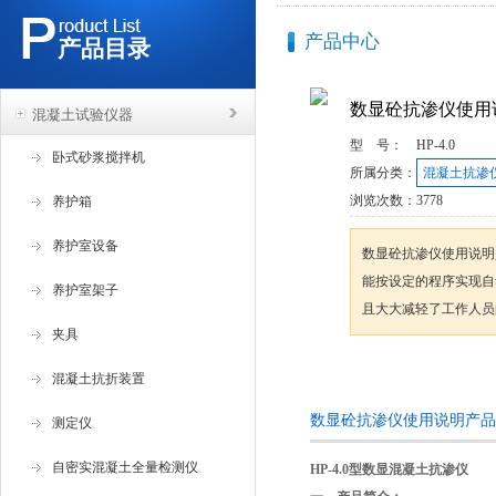
产品中心
产品目录
数显砼抗渗仪使用
混凝土试验仪器
型 号：
HP-4.0
卧式砂浆搅拌机
所属分类：
混凝土抗渗
浏览次数：
3778
养护箱
养护室设备
数显砼抗渗仪使用说明
能按设定的程序实现自
养护室架子
且大大减轻了工作人员
夹具
咨询订购
混凝土抗折装置
数显砼抗渗仪使用说明产品
测定仪
自密实混凝土全量检测仪
HP-4.0
型数显混凝土抗渗仪