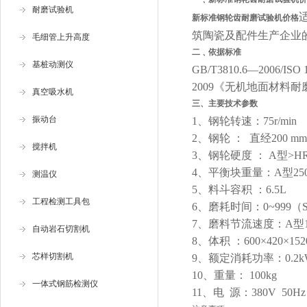
耐磨试验机
新标准钢轮齿耐磨试验机价格
筑陶瓷及配件生产企业
毛细管上升高度
二﹑依据标准
基桩动测仪
GB/T3810.6—2006
2009《无机地面材料
真空吸水机
三、
主要技术参数
振动台
1、钢轮转速：75r/min
2、钢轮 ： 直经200 m
搅拌机
3、钢轮硬度 ： A型>HRC
4、平衡块重量：A型2500
测温仪
5、料斗容积 ：6.5L
工程检测工具包
6、磨耗时间：0~999
7、磨料节流速度：A型150g
自动岩石切割机
8、体积 ：600×420×1
芯样切割机
9、额定消耗功率：0.2kW
10、重量： 100kg
一体式钢筋检测仪
11、电 源：380V 50Hz