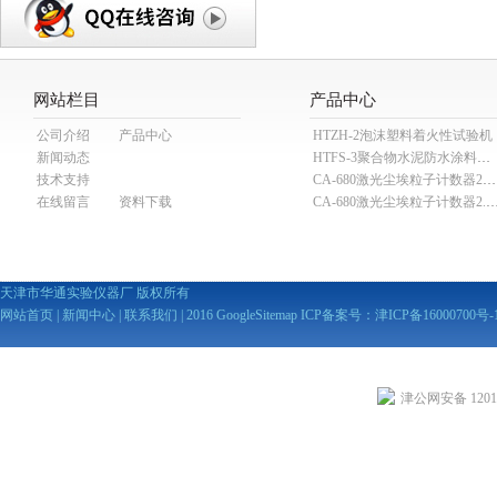
网站栏目
产品中心
公司介绍
产品中心
HTZH-2泡沫塑料着火性试验机
新闻动态
HTFS-3聚合物水泥防水涂料分散机
技术支持
CA-680激光尘埃粒子计数器28.3L
在线留言
资料下载
CA-680激光尘埃粒子计数器2
天津市华通实验仪器厂 版权所有
网站首页
|
新闻中心
|
联系我们
| 2016
GoogleSitemap
ICP备案号：
津ICP备16000700号-
津公网安备 12010