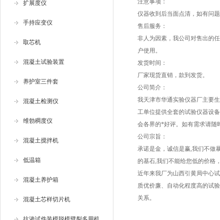
注意事项：
扩展度仪
仪器收到后当面点清，如有问题
手持应变仪
售后服务：
非人为因素，我公司对售出的任
取芯机
户使用。
混凝土试验装置
发货时间：
厂家现货直销，款到发货。
养护室三件套
公司简介：
我天津市华通实验仪器厂主要生
混凝土检测仪
工单位提供全套的试验仪器设备
维勃稠度仪
会各界的*好评。如有需求请随
公司宗旨：
混凝土搅拌机
承诺是金，诚信是赢,我们不做
低温箱
的基石,我们不能给您低的价格
近年来我厂为山西引黄局中心试
混凝土养护箱
质优价廉、自动化程度高的试验
关系。
混凝土芯样切片机
抗渗试件装模脱模劈裂多用机