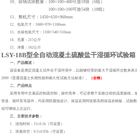
10、容纳试块数量：100×100×400可放18块（6组）
100×100×100可放54块（18组）
11、整机尺寸：1450×650×960mm
12、包装尺寸：1600×970×1160mm
13、水箱包装尺寸：1100×540×510mm
14、毛重：215公斤
15、净重：162公斤
LSY
-
18B型
全自动混凝土硫酸盐干湿循环试验箱
一、产品概述：
该设备是测定混凝土试件在干湿环境中，以能够经受的最大干湿循环次数来表示的混
2009《普通混凝土长期性能和耐久性试验方法标准》。
（全钢）
二、产品特点
采用专用中文液晶控制器控制，操作简单，可记录整个实验过程的温度曲线，
管道、循环泵等器件，均采用防腐蚀设计。保温采用阿状斯高档保温岩棉板，试验数
动可继续上次运行。
三、主要技术参数：
1、浸泡时间：15±0.1h（可设置）
2、溶液排空：0.5±0.05h（可设置）