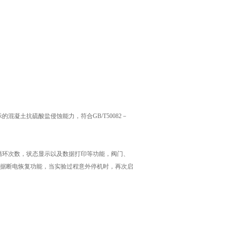
凝土抗硫酸盐侵蚀能力，符合GB/T50082－
循环次数，状态显示以及数据打印等功能，阀门、
据断电恢复功能，当实验过程意外停机时，再次启