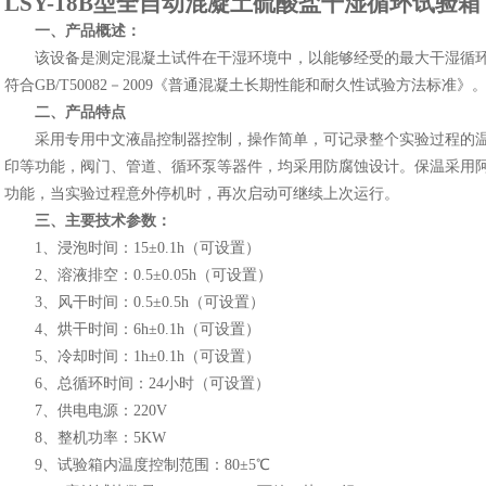
LSY
-
18B型
全自动混凝土硫酸盐干湿循环试验箱
一、产品概述：
该设备是测定混凝土试件在干湿环境中，以能够经受的最大干湿循
符合
GB/T50082－2009《普通混凝土长期性能和耐久性试验方法标准》
二、产品特点
采用专用中文液晶控制器控制，操作简单，可记录整个实验过程的
印等功能，阀门、管道、循环泵等器件，均采用防腐蚀设计。保温采用
功能，当实验过程意外停机时，再次启动可继续上次运行。
三、主要技术参数：
1、浸泡时间：15±0.1h（可设置）
2、溶液排空：0.5±0.05h（可设置）
3、风干时间：0.5±0.5h（可设置）
4、烘干时间：6h±0.1h（可设置）
5、冷却时间：1h±0.1h（可设置）
6、总循环时间：24小时（可设置）
7、供电电源：220V
8、整机功率：5KW
9、试验箱内温度控制范围：80±5℃