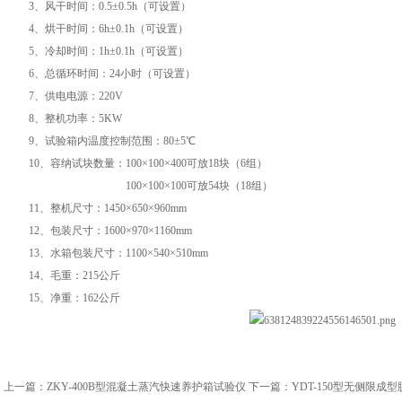
3、风干时间：0.5±0.5h（可设置）
4、烘干时间：6h±0.1h（可设置）
5、冷却时间：1h±0.1h（可设置）
6、总循环时间：24小时（可设置）
7、供电电源：220V
8、整机功率：5KW
9、试验箱内温度控制范围：80±5℃
10、容纳试块数量：100×100×400可放18块（6组）
100×100×100可放54块（18组）
11、整机尺寸：1450×650×960mm
12、包装尺寸：1600×970×1160mm
13、水箱包装尺寸：1100×540×510mm
14、毛重：215公斤
15、净重：162公斤
上一篇：
ZKY-400B型混凝土蒸汽快速养护箱试验仪
下一篇：
YDT-150型无侧限成