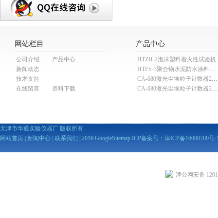
网站栏目
产品中心
公司介绍
产品中心
HTZH-2泡沫塑料着火性试验机
新闻动态
HTFS-3聚合物水泥防水涂料分散机
技术支持
CA-680激光尘埃粒子计数器28.3L
在线留言
资料下载
CA-680激光尘埃粒子计数器2
天津市华通实验仪器厂 版权所有
网站首页
|
新闻中心
|
联系我们
| 2016
GoogleSitemap
ICP备案号：
津ICP备16000700号-
津公网安备 12010