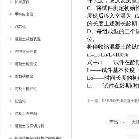
件长度，应反复测量
扩展度仪
C、将试件测定初始长
手持应变仪
度然后移入室温为（20
的长度上述测长龄期
取芯机
D、每组成型的三个
位。
混凝土试验装置
补偿收缩混凝土的纵
养护室三件套
εt=Lt-Lo/L×100%
式中εt——试件在
混凝土检测仪
L——试件基本长度（
维勃稠度仪
Lo——时间长度的初
Lt——试件在龄期t
混凝土搅拌机
上一篇：
HSP-540天津混凝土
低温箱
混凝土养护箱
产品：
混凝土芯样切片机
抗渗试件装模脱模劈裂多用机