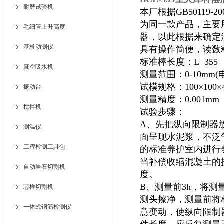
耐磨试验机
本厂根据GB50119-
为同一款产品，
主要
毛细管上升高度
器，以此根据来确定
基桩动测仪
具有操作简便，读数
标准棒长度：L=355 
真空吸水机
测量范围：0-10mm
试模规格：100×100
振动台
测量精度：0.001mm
搅拌机
试验步骤：
A、先把纵向限制器
测温仪
面呈现水泥浆，不泛
工程检测工具包
的标准养护室内进行
当补偿收缩混凝土的抗
自动岩石切割机
度。
B、测量前3h，将
芯样切割机
测头擦净，测量前将
一体式钢筋检测仪
意变动，使纵向限制