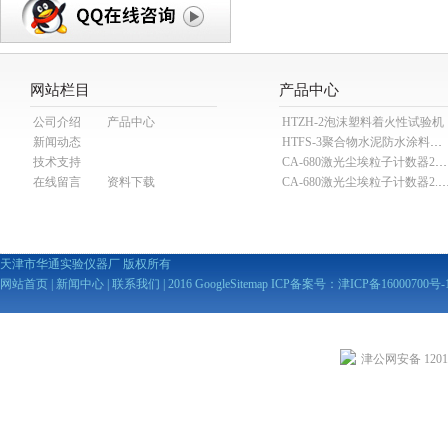
网站栏目
产品中心
公司介绍
产品中心
HTZH-2泡沫塑料着火性试验机
新闻动态
HTFS-3聚合物水泥防水涂料分散机
技术支持
CA-680激光尘埃粒子计数器28.3L
在线留言
资料下载
CA-680激光尘埃粒子计数器2
天津市华通实验仪器厂 版权所有
网站首页
|
新闻中心
|
联系我们
| 2016
GoogleSitemap
ICP备案号：
津ICP备16000700号-
津公网安备 12010