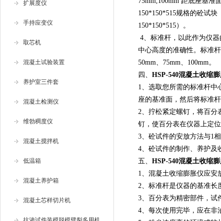
75mm,100mm 距底座基
扩展度仪
150*150*515规格的
手持应变仪
150*150*515）。
4、标准杆，以此作为仪器
取芯机
中心高度的准确性。标准杆各
混凝土试验装置
50mm、75mm、100mm。
四、
HSP-540混凝土收缩
养护室三件套
1、选取您所需的标准杆中
座的基准面，然后将标准杆
混凝土检测仪
2、拧松紧定螺钉，将百分
维勃稠度仪
钉，使百分表在仪器上定位
3、砼试件的安放方法与1
混凝土搅拌机
4、砼试件的制作、养护及收
低温箱
五、
HSP-540混凝土收缩
1、混凝土收缩膨胀仪应安
混凝土养护箱
2、标准杆是仪器的基准长
3、百分表为精密部件，试
混凝土芯样切片机
4、每次使用完毕，应在非
抗渗试件装模脱模劈裂多用机