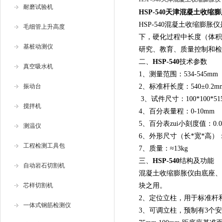
耐磨试验机
HSP-540天津混凝土收缩
HSP-540混凝土收缩膨
毛细管上升高度
下，硬化过程中长度（体积
基桩动测仪
研究、教育、质量控制和检
二、
HSP-540
技术参数
真空吸水机
1、测量范围：534-545mm
振动台
2、标准杆长度：540±0.2m
3、试件尺寸：100*100*515 15
搅拌机
4、百分表量程：0-10mm
5、百分表zui小刻度值：0.0
测温仪
6、外形尺寸（长*宽*高）：67
工程检测工具包
7、质量：≈13kg
三、
HSP-540
结构及功能
自动岩石切割机
混凝土收缩膨胀仪由底座、
芯样切割机
块之用。
2、定位立柱，用于标准杆
一体式钢筋检测仪
3、可调立柱，预制有3个