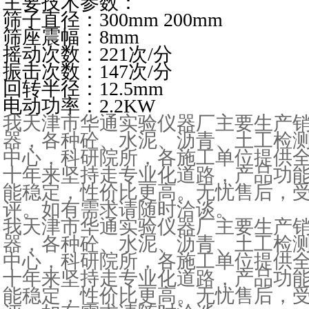
主要技术参数：
筛子直径：300mm 200mm
筛座震幅：8mm
摇动次数：221次/分
振击次数：147次/分
回转半径：12.5mm
电动功率：2.2KW
我天津市华通实验仪器厂主要生产
器，各种砼、水泥、沥青、土工检
中心，科研院所，各施工单位提供
十年来坚持走专业化道路，产品功
能稳定，性价比更高。无忧售后，受
评。如有需求请随时洽谈。
我天津市华通实验仪器厂主要生产
器，各种砼、水泥、沥青、土工检
中心，科研院所，各施工单位提供
十年来坚持走专业化道路，产品功
能稳定，性价比更高。无忧售后，受