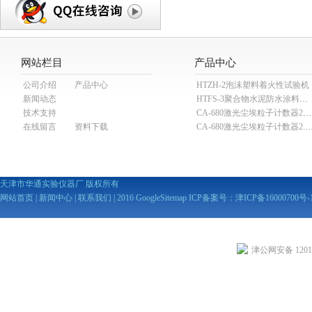
网站栏目
产品中心
公司介绍
产品中心
HTZH-2泡沫塑料着火性试验机
新闻动态
HTFS-3聚合物水泥防水涂料分散机
技术支持
CA-680激光尘埃粒子计数器28.3L
在线留言
资料下载
CA-680激光尘埃粒子计数器2
天津市华通实验仪器厂 版权所有
网站首页
|
新闻中心
|
联系我们
| 2016
GoogleSitemap
ICP备案号：
津ICP备16000700号-
津公网安备 12010