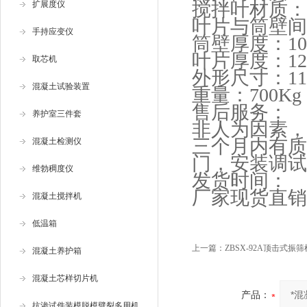
搅拌叶材质：1
扩展度仪
叶片与筒壁间
手持应变仪
筒壁厚度：1
叶片厚度：1
取芯机
外形尺寸：1100
混凝土试验装置
重量：700Kg
售后服务：
养护室三件套
非人为因素，
三个月内有质
混凝土检测仪
门，安装调试
维勃稠度仪
发货时间：
厂家现货直销
混凝土搅拌机
低温箱
上一篇：
ZBSX-92A顶击式振筛
混凝土养护箱
混凝土芯样切片机
产品：
抗渗试件装模脱模劈裂多用机