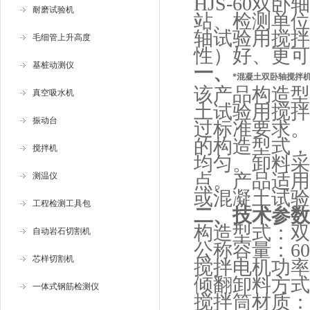
HJS-60
耐磨试验机
站、检测单位
轴试验用搅拌
毛细管上升高度
性）好、更可
基桩动测仪
一、
*混凝土双卧轴搅拌
该产品构造型
真空吸水机
土试验用搅拌机
振动台
过标准要求。
的构造型式，
搅拌机
均匀。卸料采
点。产品适用
测温仪
或混凝土试
工程检测工具包
二、
技术参数
构造型式：
自动岩石切割机
公称容量：60
芯样切割机
搅拌电机功率：
倾翻卸料方式
一体式钢筋检测仪
搅拌筒材质：1