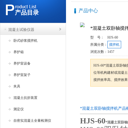
产品中心
产品目录
*混凝土双卧轴搅
混凝土试验仪器
型 号：
HJS-60
卧式砂浆搅拌机
所属分类：
搅拌机
浏览次数：
1457
养护箱
养护室设备
HJS-60*混凝土双
位等机构建材或混凝土
养护室架子
搅拌效率高、搅拌效果
夹具
咨询订购
混凝土抗折装置
*混凝土双卧轴搅拌机产品
测定仪
HJS-60
自密实混凝土全量检测仪
*混凝土双卧