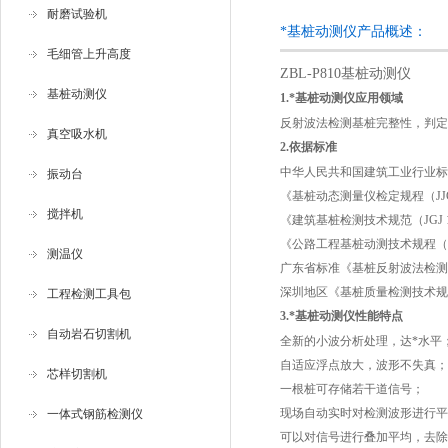
耐磨试验机
*基桩动测仪产品概述：
毛细管上升高度
ZBL-P810基桩动测仪
基桩动测仪
1.
*基桩动测仪
应用领域
反射波法检测基桩完整性，判
真空吸水机
2.
依据标准
中华人民共和国建筑工业行业标准《基
振动台
《基桩动态测量仪检定规程（JJG9
搅拌机
《建筑基桩检测技术规范（JGJ 10
《公路工程基桩动测技术规程（JTG/T
测温仪
广东省标准《基桩反射波法检测规程（
深圳地区《基桩质量检测技术规程（
工程检测工具包
3.
*基桩动测仪
性能特点
自动岩石切割机
全新的小波分析处理，达*水平
自适应浮点放大，波形不失真；
芯样切割机
一根桩可存储若干道信号；
现场自动实时对检测波形进行平
一体式钢筋检测仪
可以对信号进行叠加平均，去除