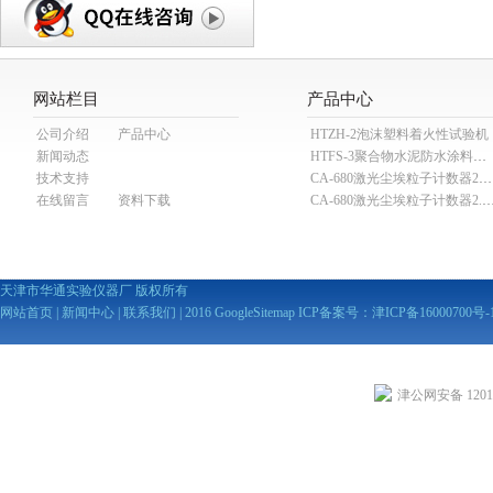
网站栏目
产品中心
公司介绍
产品中心
HTZH-2泡沫塑料着火性试验机
新闻动态
HTFS-3聚合物水泥防水涂料分散机
技术支持
CA-680激光尘埃粒子计数器28.3L
在线留言
资料下载
CA-680激光尘埃粒子计数器2
天津市华通实验仪器厂 版权所有
网站首页
|
新闻中心
|
联系我们
| 2016
GoogleSitemap
ICP备案号：
津ICP备16000700号-
津公网安备 12010