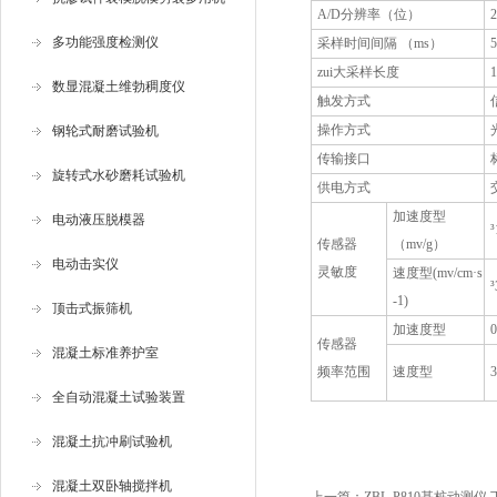
A/D分辨率（位）
多功能强度检测仪
采样时间间隔 （ms）
zui大采样长度
1
数显混凝土维勃稠度仪
触发方式
操作方式
钢轮式耐磨试验机
传输接口
旋转式水砂磨耗试验机
供电方式
加速度型
电动液压脱模器
³
传感器
（mv/g）
电动击实仪
灵敏度
速度型(mv/cm·s
³
-1)
顶击式振筛机
加速度型
0
传感器
混凝土标准养护室
频率范围
速度型
3
全自动混凝土试验装置
混凝土抗冲刷试验机
混凝土双卧轴搅拌机