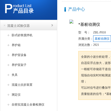
产品中心
产品目录
*基桩动测仪
混凝土试验仪器
型 号：
ZBL-P810
卧式砂浆搅拌机
所属分类：
基桩动测仪
浏览次数：
2921
养护箱
养护室设备
全新的小波分析处理，
自适应浮点放大，波形
养护室架子
一根桩可存储若干道信
夹具
现场自动实时对检测波
理；
混凝土抗折装置
可以对信号进行叠加平
质量较差的信号；*基
测定仪
自密实混凝土全量检测仪
咨询订购