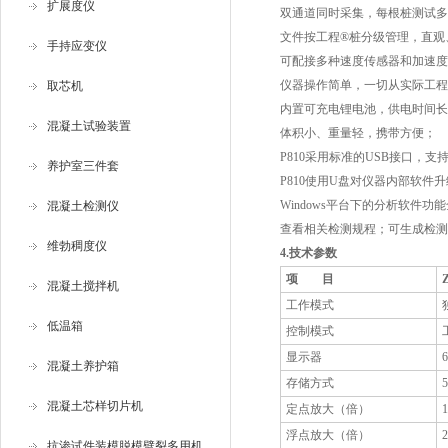
扩展度仪
双通道同时采集，每根桩测试多
文件按工程®桩分级管理，直观
手持应变仪
可配接多种速度传感器和加速度
仪器操作简单，一切从实际工程
取芯机
内置可充电锂电池，供电时间长
混凝土试验装置
体积小、重量轻，携带方便；
P810采用标准的USB接口，支
养护室三件套
P810使用U盘对仪器内部软件
Windows平台下的分析软
混凝土检测仪
查看相关检测规程；可生成检测
维勃稠度仪
4.
技术参数
项 目
混凝土搅拌机
工作模式
低温箱
控制模式
显示器
混凝土养护箱
存储方式
混凝土芯样切片机
定点放大（倍）
浮点放大（倍）
2
抗渗试件装模脱模劈裂多用机