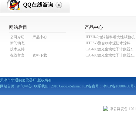
网站栏目
产品中心
公司介绍
产品中心
HTZH-2泡沫塑料着火性试验机
新闻动态
HTFS-3聚合物水泥防水涂料分散机
技术支持
CA-680激光尘埃粒子计数器28.3L
在线留言
资料下载
CA-680激光尘埃粒子计数器2
天津市华通实验仪器厂 版权所有
网站首页
|
新闻中心
|
联系我们
| 2016
GoogleSitemap
ICP备案号：
津ICP备16000700号-
津公网安备 12010