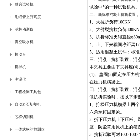
耐磨试验机
试验中*的一种试验机具
二、
，
新标准混凝土抗折装置
毛细管上升高度
1、大抗折负荷100KN
基桩动测仪
2、大劈裂抗拉负荷300KN
3、抗折标准夹辊直径φ30
真空吸水机
4、上、下夹辊间净距离17
5、适用混凝土试件：标准150×
振动台
三、混凝土抗折装置，混
搅拌机
本夹具主要由下夹具座(4)
(1)、垫圈(2)固定在压
测温仪
在压力机横梁上。
四、混凝土抗折装置，混
工程检测工具包
做抗折实验时，按以下步
自动岩石切割机
1、拧松压力机横梁上两个
六角螺钉固定紧。
芯样切割机
2. 拆下压力机上下压板
座，防尘罩用原机上的箍圈
一体式钢筋检测仪
3. 抗折试验可对100×100