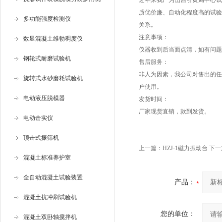
近年来我厂为山西引黄局中心试
质优价廉、自动化程度高的试验
多功能强度检测仪
关系。
注意事项：
数显混凝土维勃稠度仪
仪器收到后当面点清，如有问题
钢轮式耐磨试验机
售后服务：
非人为因素，我公司对售出的任
旋转式水砂磨耗试验机
户使用。
电动液压脱模器
发货时间：
厂家现货直销，款到发货。
电动击实仪
顶击式振筛机
上一篇：
HZJ-1磁力振动台
下一
混凝土标准养护室
全自动混凝土试验装置
产品：
混凝土抗冲刷试验机
您的单位：
混凝土双卧轴搅拌机