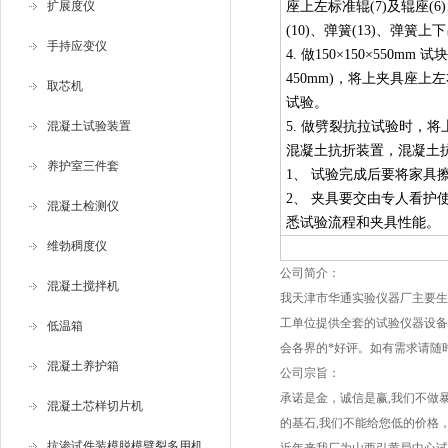
扩展度仪
座上左标准辊(7)及辊座(
(10)、弹簧(13)、弹簧
手持应变仪
4. 做150×150×5
450mm)，将上夹具座
取芯机
试验。
混凝土试验装置
5. 做劈裂抗拉试验时，
混凝土抗折装置，混凝土
养护室三件套
1、 试验完成后要将家具
2、 夹具要交由专人看
混凝土检测仪
悉试验流程和夹具性能。
维勃稠度仪
公司简介：
混凝土搅拌机
我天津市华通实验仪器厂主要生
工单位提供全套的试验仪器设备
低温箱
会各界的*好评。如有需求请随
混凝土养护箱
公司宗旨：
承诺是金，诚信是赢,我们不做
混凝土芯样切片机
的基石,我们不能给您低的价格
抗渗试件装模脱模劈裂多用机