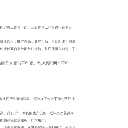
固定在工作台下面，从而带动工作台进行往复运
进或后退，既可自动，又可手动。自动时将手柄扳
轮通过离合器带动丝杠旋转，从而使磨头前进。手
出的垂直度与平行度。每次磨削两个平行
因有水而产生漏电现象。安装在工作台下面的两只行
高。我们以*，精良的生产设备，近年多次获得科
能的试验仪器服务于广大用户。
、津秦高速铁路、水电四局等一系列单位，提供了