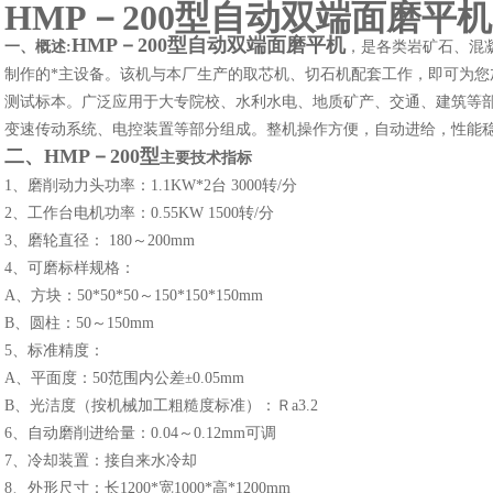
HMP－200型
自动双端面磨平机
HMP－200型
自动双端面磨平机
一、概述:
，是各类岩矿石、混
制作的*主设备。该机与本厂生产的取芯机、切石机配套工作，即可为您
测试标本。广泛应用于大专院校、水利水电、地质矿产、交通、建筑等
变速传动系统、电控装置等部分组成。整机操作方便，自动进给，性能
二、
HMP－200型
主要技术指标
1
、磨削动力头功率：1.1KW*2台 3000转/分
2
、工作台电机功率：0.55KW 1500转/分
3
、磨轮直径： 180～200mm
4
、可磨标样规格：
A
、方块：50*50*50～150*150*150mm
B
、圆柱：50～150mm
5
、标准精度：
A
、平面度：50范围内公差
±
0.05mm
B
、光洁度（按机械加工粗糙度标准）：Ｒa3.2
6
、自动磨削进给量：0.04～0.12mm可调
7
、冷却装置：接自来水冷却
8
、外形尺寸：长1200*宽1000*高*1200mm