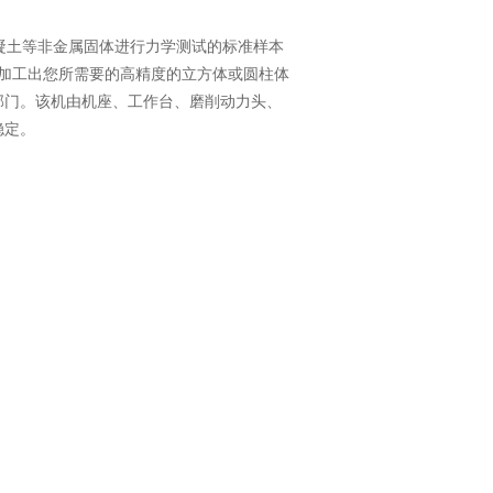
凝土等非金属固体进行力学测试的标准样本
加工出您所需要的高精度的立方体或圆柱体
部门。该机由机座、工作台、磨削动力头、
稳定。