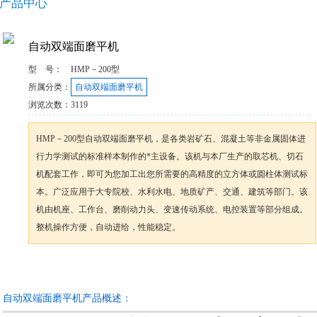
产品中心
自动双端面磨平机
型 号：
HMP－200型
所属分类：
自动双端面磨平机
浏览次数：
3119
HMP－200型自动双端面磨平机，是各类岩矿石、混凝土等非金属固体进
行力学测试的标准样本制作的*主设备。该机与本厂生产的取芯机、切石
机配套工作，即可为您加工出您所需要的高精度的立方体或圆柱体测试标
本。广泛应用于大专院校、水利水电、地质矿产、交通、建筑等部门。该
机由机座、工作台、磨削动力头、变速传动系统、电控装置等部分组成。
整机操作方便，自动进给，性能稳定。
咨询订购
加入收藏
自动双端面磨平机产品概述：