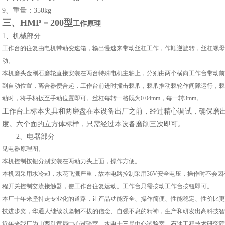
9
、重量：350kg
三、
HMP－200型
工作原理
1
、机械部分
工作台的往复由电机带动变速箱，输出慢速来带动丝杠工作，作顺逆旋转，丝杠螺母
动。
本机磨头金刚石磨轮直接安装在两台特殊电机主轴上，分别由两个横向工作台带动前
到自动位置，离合器便合起，工作台前进时撞击棘爪，棘爪推动棘轮作间隙运行，棘
动时，将手柄扳至手动位置即可。丝杠每转一格既为0.04mm，每一转3mm。
工作台上标本夹具和两磨盘在本设备出厂之前，经过精心调试，确保磨
度。六个面的立方体标样，只需经过本设备磨削三次即可。
2
、电器部分
见电器原理图。
本机控制按钮分别安装在两动力头上面，操作方便。
本机因采用水冷却，水花飞溅严重，故本电路控制采用36V安全电压，操作时不会
程开关控制交流接触器，使工作台往复运动。工作台只需按动工作台按钮即可。
本厂十年来坚持走专业化的道路，让产品功能齐全、操作简便、性能稳定、性价比更
技进步奖，华通人继续以坚韧不拔的信念、自强不息的精神，生产和研发出高科技智
近年来我厂为山西引黄局中心试验室、水电十三局中心试验室、石油工程技术研究院