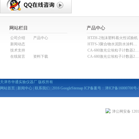
网站栏目
产品中心
公司介绍
产品中心
HTZH-2泡沫塑料着火性试验机
新闻动态
HTFS-3聚合物水泥防水涂料分散机
技术支持
CA-680激光尘埃粒子计数器28.3L
在线留言
资料下载
CA-680激光尘埃粒子计数器2
天津市华通实验仪器厂 版权所有
网站首页
|
新闻中心
|
联系我们
| 2016
GoogleSitemap
ICP备案号：
津ICP备16000700号-
津公网安备 12010