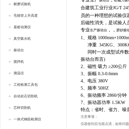
振动台
砼磁力振
耐磨试验机
合建筑工业行业JG/T 24
员的一种理想的试验仪
毛细管上升高度
后磁性消失，是试验人
基桩动测仪
专业
，
，
生产振动台
胶砂振
1、规格 1000mm×1000
真空吸水机
净重 345KG、300KG
振动台
同时一次成型试件数量：15
振动台而言)
搅拌机
2、磁性 吸力 ≥200公斤
测温仪
3、振幅 0.3-0.6mm
4、电压 380V
工程检测工具包
5、频率 50HZ
6、振动频率 2860/分钟
自动岩石切割机
7、振动器功率 1.5KW
芯样切割机
特点：省时、省力、噪
注意事项：
一体式钢筋检测仪
仪器收到后当面点清，如有问题