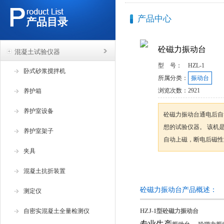
产品中心
产品目录
砼磁力振动台
混凝土试验仪器
型 号：
HZL-1
卧式砂浆搅拌机
所属分类：
振动台
浏览次数：
2921
养护箱
养护室设备
砼磁力振动台通电后自
想的试验仪器。 该机
养护室架子
自动上磁，断电后磁性
夹具
咨询订购
混凝土抗折装置
砼磁力振动台产品概述：
测定仪
自密实混凝土全量检测仪
HZJ-1型
砼磁力振动台
专业生产
，