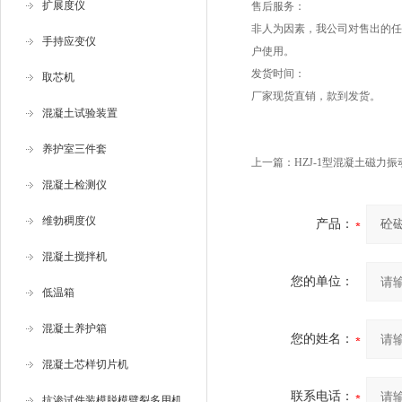
扩展度仪
售后服务：
非人为因素，我公司对售出的任
手持应变仪
户使用。
发货时间：
取芯机
厂家现货直销，款到发货。
混凝土试验装置
养护室三件套
上一篇：
HZJ-1型混凝土磁力振
混凝土检测仪
维勃稠度仪
产品：
混凝土搅拌机
您的单位：
低温箱
混凝土养护箱
您的姓名：
混凝土芯样切片机
联系电话：
抗渗试件装模脱模劈裂多用机