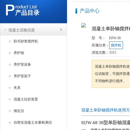
产品中心
产品目录
混凝土单卧轴搅拌
混凝土试验仪器
型 号：
HJW-30
卧式砂浆搅拌机
所属分类：
搅拌机
浏览次数：
3315
养护箱
养护室设备
混凝土单卧轴搅拌机使
位试验室，可搅拌普通
养护室架子
不同物料进行搅拌。
夹具
咨询订购
混凝土抗折装置
混凝土单卧轴搅拌机使用方
测定仪
HJW-60 30
型单卧轴混
自密实混凝土全量检测仪
一、