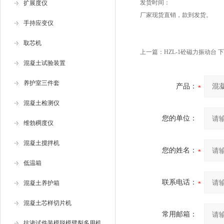
发货时间：
扩展度仪
厂家现货直销，款到发货。
手持应变仪
取芯机
上一篇：
HZL-1砼磁力振动台
下
混凝土试验装置
养护室三件套
产品：
混凝土检测仪
您的单位：
维勃稠度仪
混凝土搅拌机
您的姓名：
低温箱
联系电话：
混凝土养护箱
混凝土芯样切片机
常用邮箱：
抗渗试件装模脱模劈裂多用机