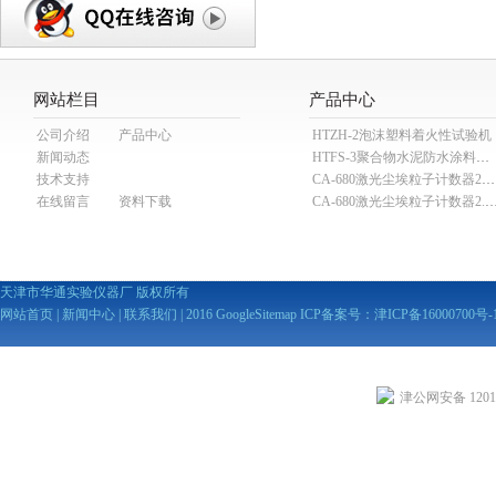
网站栏目
产品中心
公司介绍
产品中心
HTZH-2泡沫塑料着火性试验机
新闻动态
HTFS-3聚合物水泥防水涂料分散机
技术支持
CA-680激光尘埃粒子计数器28.3L
在线留言
资料下载
CA-680激光尘埃粒子计数器2
天津市华通实验仪器厂 版权所有
网站首页
|
新闻中心
|
联系我们
| 2016
GoogleSitemap
ICP备案号：
津ICP备16000700号-
津公网安备 12010