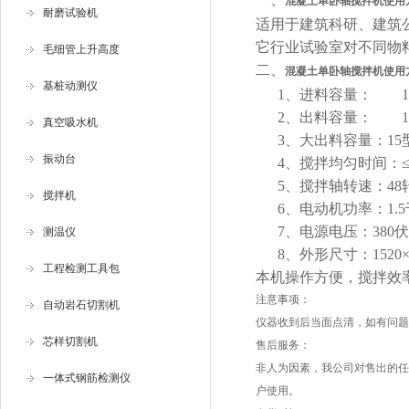
混凝土单卧轴搅拌机使用
耐磨试验机
适用于建筑科研、建筑
它行业试验室对不同物
毛细管上升高度
二、
混凝土单卧轴搅拌机使用
基桩动测仪
1、进料容量： 15型 2
2、出料容量： 15型 1
真空吸水机
3、大出料容量：15型16.
振动台
4、搅拌均匀时间：≤
5、搅拌轴转速：48
搅拌机
6、电动机功率：1.5
7、电源电压：380伏
测温仪
8、外形尺寸：1520× 5
工程检测工具包
本机操作方便，搅拌效
注意事项：
自动岩石切割机
仪器收到后当面点清，如有问题
芯样切割机
售后服务：
非人为因素，我公司对售出的任
一体式钢筋检测仪
户使用。