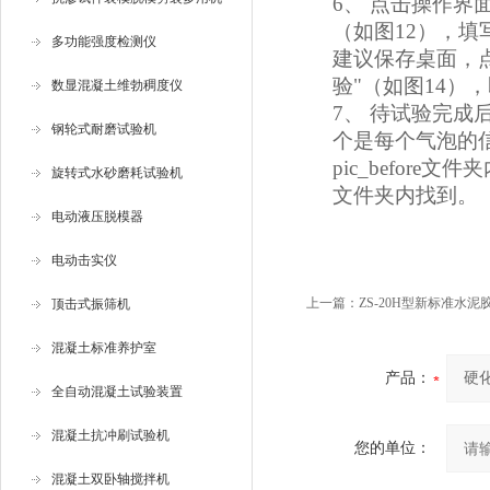
6、
点击操作界
（如图12），填
多功能强度检测仪
建议保存桌面，点
验"（如图14）
数显混凝土维勃稠度仪
7、
待试验完成
钢轮式耐磨试验机
个是每个气泡的
pic_befor
旋转式水砂磨耗试验机
文件夹内找到。
电动液压脱模器
电动击实仪
上一篇：
ZS-20H型新标准水
顶击式振筛机
混凝土标准养护室
产品：
全自动混凝土试验装置
混凝土抗冲刷试验机
您的单位：
混凝土双卧轴搅拌机