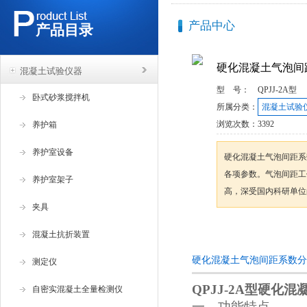
产品中心
产品目录
硬化混凝土气泡间
混凝土试验仪器
型 号：
QPJJ-2A型
卧式砂浆搅拌机
所属分类：
混凝土试验
浏览次数：
3392
养护箱
养护室设备
硬化混凝土气泡间距系
各项参数。气泡间距工
养护室架子
高，深受国内科研单位
夹具
咨询订购
混凝土抗折装置
硬化混凝土气泡间距系数分
测定仪
QPJJ-2A型
硬化混
自密实混凝土全量检测仪
一、功能特点