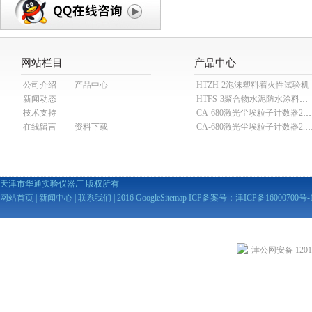
网站栏目
产品中心
公司介绍
产品中心
HTZH-2泡沫塑料着火性试验机
新闻动态
HTFS-3聚合物水泥防水涂料分散机
技术支持
CA-680激光尘埃粒子计数器28.3L
在线留言
资料下载
CA-680激光尘埃粒子计数器2
天津市华通实验仪器厂 版权所有
网站首页
|
新闻中心
|
联系我们
| 2016
GoogleSitemap
ICP备案号：
津ICP备16000700号-
津公网安备 12010