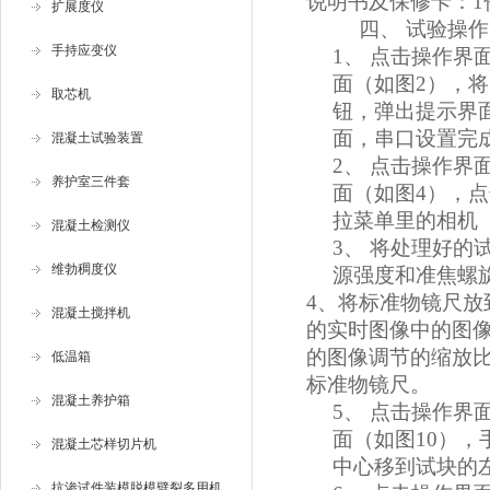
说明书及保修卡：
1
扩展度仪
四、
试验操作
手持应变仪
1、
点击操作界
面（如图2），将串
取芯机
钮，弹出提示界面
面，串口设置完
混凝土试验装置
2、
点击操作界
养护室三件套
面（如图4），点击Vi
拉菜单里的相机（
混凝土检测仪
3、
将处理好的
维勃稠度仪
源强度和准焦螺
4、将标准物镜尺
混凝土搅拌机
的实时图像中的图
的图像调节的缩放比
低温箱
标准物镜尺。
混凝土养护箱
5、
点击操作界
面（如图10）
混凝土芯样切片机
中心移到试块的
抗渗试件装模脱模劈裂多用机