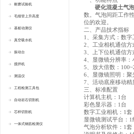
耐磨试验机
硬化混凝土气
数。气泡间距工作
毛细管上升高度
位的欢迎。
基桩动测仪
二、产品技术指标
1、
采集方式：数字
真空吸水机
2、工业相机通信方
3、上下位机通信方式
振动台
4、显微镜分辨率：小
搅拌机
5、放大倍数：100~
6、显微镜照明：聚
测温仪
7、活动底座移动精
工程检测工具包
三、标准配置
计算机主机：
1台
自动岩石切割机
彩色显示器：
1台
数字工业相机：
1套
芯样切割机
显微镜测试平台：
1
一体式钢筋检测仪
气泡分析软件：
1套