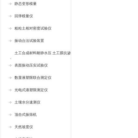
静态变形模量
回弹模量仪
粗粒土相对密度试验仪
振动台法试验装置
土工合成材料耐静水压 土工膜抗渗
仪
表面振动压实试验仪
数显液塑限联合测定仪
光电式液塑限测定仪
土壤水分速测仪
顶击式振筛机
天然坡度仪