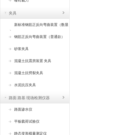
哑铃裁刀
夹具
新标准钢筋正反向弯曲装置（数显
角度）
钢筋正反向弯曲装置（普通款）
砂浆夹具
混凝土抗震房装置 夹具
混凝土抗劈裂夹具
水泥抗压夹具
路面 路基 现场检测仪器
路面渗水仪
平板载荷试验仪
静态变形模量测定仪