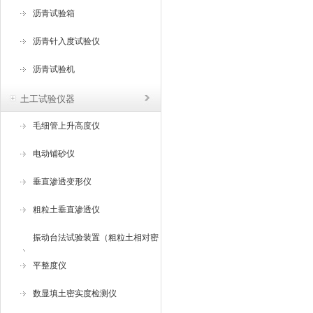
沥青试验箱
沥青针入度试验仪
沥青试验机
土工试验仪器
毛细管上升高度仪
电动铺砂仪
垂直渗透变形仪
粗粒土垂直渗透仪
振动台法试验装置（粗粒土相对密
度试验仪 ）
平整度仪
数显填土密实度检测仪