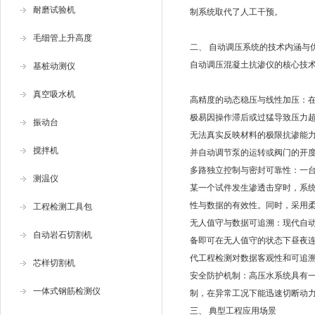
耐磨试验机
制系统取代了人工干预。
毛细管上升高度
二、 自动调压系统的技术内涵与
自动调压混凝土抗渗仪的核心技
基桩动测仪
真空吸水机
高精度的动态稳压与线性加压：
极易因操作滞后或过猛导致压力
振动台
无法真实反映材料的极限抗渗能力
搅拌机
并自动调节泵的运转或阀门的开
多路独立控制与密封可靠性：一台
测温仪
某一个试件发生渗透击穿时，系
性与数据的有效性。同时，采用
工程检测工具包
无人值守与数据可追溯：现代自
自动岩石切割机
备即可在无人值守的状态下昼夜
代工程检测对数据客观性和可追
芯样切割机
安全防护机制：高压水系统具有
一体式钢筋检测仪
制，在异常工况下能迅速切断动
三、 典型工程应用场景