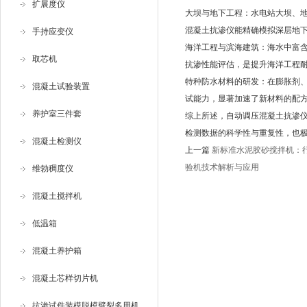
扩展度仪
大坝与地下工程：水电站大坝、
混凝土抗渗仪能精确模拟深层地
手持应变仪
海洋工程与滨海建筑：海水中富
取芯机
抗渗性能评估，是提升海洋工程
特种防水材料的研发：在膨胀剂、
混凝土试验装置
试能力，显著加速了新材料的配
养护室三件套
综上所述，自动调压混凝土抗渗
检测数据的科学性与重复性，也
混凝土检测仪
上一篇
新标准水泥胶砂搅拌机：
验机技术解析与应用
维勃稠度仪
混凝土搅拌机
低温箱
混凝土养护箱
混凝土芯样切片机
抗渗试件装模脱模劈裂多用机