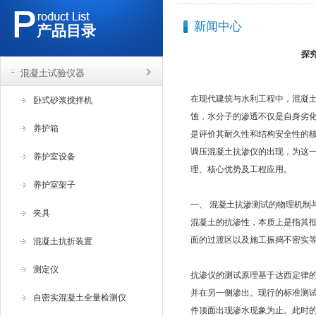
新闻中心
产品目录
探
混凝土试验仪器
在现代建筑与水利工程中，混凝
卧式砂浆搅拌机
蚀，水分子的渗透不仅是自身劣
养护箱
是评价其耐久性和结构安全性的
调压混凝土抗渗仪的出现，为这
养护室设备
理、核心优势及工程应用。
养护室架子
一、 混凝土抗渗测试的物理机制
夹具
混凝土的抗渗性，本质上是指其
面的过渡区以及施工振捣不密实
混凝土抗折装置
测定仪
抗渗仪的测试原理基于达西定律
并在另一侧渗出。现行的标准测试方
自密实混凝土全量检测仪
件顶面出现渗水现象为止。此时