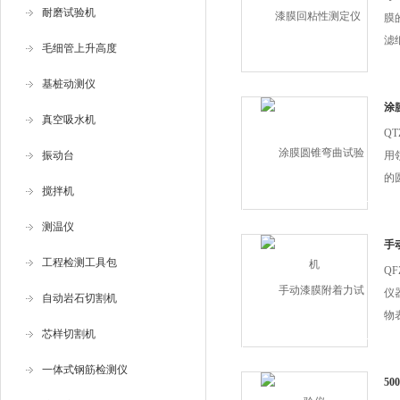
耐磨试验机
膜
滤
毛细管上升高度
时
基桩动测仪
后
倍
涂
真空吸水机
面
Q
振动台
用
的
搅拌机
直
的
测温仪
手
工程检测工具包
Q
仪
自动岩石切割机
物
芯样切割机
台
一体式钢筋检测仪
5