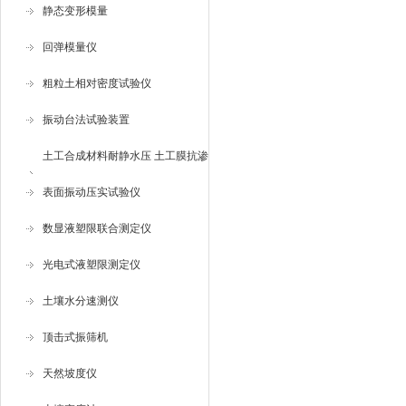
静态变形模量
回弹模量仪
粗粒土相对密度试验仪
振动台法试验装置
土工合成材料耐静水压 土工膜抗渗
仪
表面振动压实试验仪
数显液塑限联合测定仪
光电式液塑限测定仪
土壤水分速测仪
顶击式振筛机
天然坡度仪