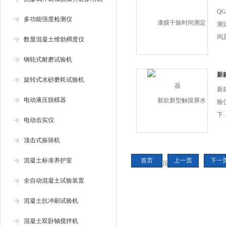
涂
Q
多功能强度检测仪
不..
测
间
数显混凝土维勃稠度仪
GB
钢轮式耐磨试验机
新
旋转式水砂磨耗试验机
验
新
电动液压脱模器
验
下
电动击实仪
中
大
顶击式振筛机
判
混凝土标准养护室
首页
上一页
下一
全自动混凝土试验装置
混凝土抗冲刷试验机
混凝土双卧轴搅拌机