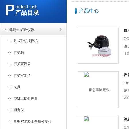
产品中心
产品目录
混凝土试验仪器
自
Q
卧式砂浆搅拌机
验
养护箱
于
间
养护室设备
反
养护室架子
C8
夹具
范
0
混凝土抗折装置
度
测定仪
度
Y
漆
自密实混凝土全量检测仪
20
Q