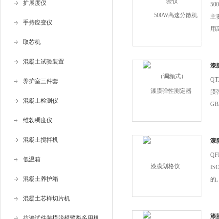
扩展度仪
5
主
手持应变仪
用
切
取芯机
地
混凝土试验装置
叶
漆
Q
养护室三件套
膜
混凝土检测仪
GB
定
维勃稠度仪
定
混凝土搅拌机
一
漆
性
Q
低温箱
坏..
IS
混凝土养护箱
的。
过
混凝土芯样切片机
来
以
漆
抗渗试件装模脱模劈裂多用机