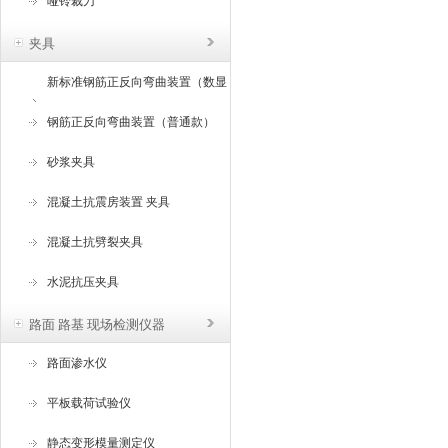
哑铃裁刀
夹具
新标准钢筋正反向弯曲装置（数显
角度）
钢筋正反向弯曲装置（普通款）
砂浆夹具
混凝土抗震房装置 夹具
混凝土抗劈裂夹具
水泥抗压夹具
路面 路基 现场检测仪器
路面渗水仪
平板载荷试验仪
静态变形模量测定仪