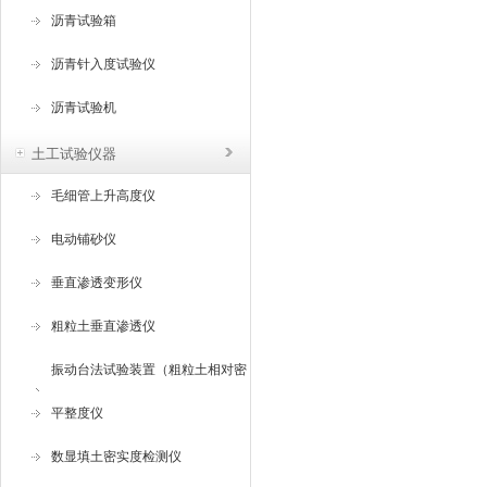
沥青试验箱
沥青针入度试验仪
沥青试验机
土工试验仪器
毛细管上升高度仪
电动铺砂仪
垂直渗透变形仪
粗粒土垂直渗透仪
振动台法试验装置（粗粒土相对密
度试验仪 ）
平整度仪
数显填土密实度检测仪