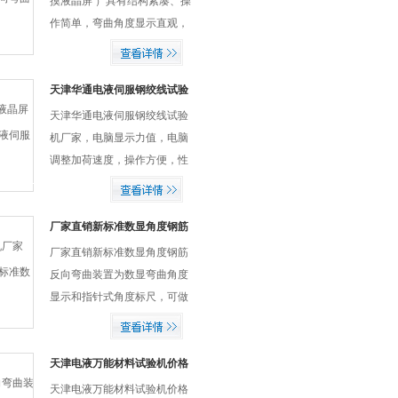
摸液晶屏 ）具有结构紧凑、操
作简单，弯曲角度显示直观，
容易维修，运行平稳、安全、
噪声低等特点。
天津华通电液伺服钢绞线试验
机厂家
天津华通电液伺服钢绞线试验
机厂家，电脑显示力值，电脑
调整加荷速度，操作方便，性
能稳定，安全可靠。主要用于
预应力混凝土钢绞线的拉伸试
验。适用于冶金、建筑、轻
厂家直销新标准数显角度钢筋
反向弯曲装置
工、航空、航天、材料、大专
厂家直销新标准数显角度钢筋
院校、科研单位等领域...
反向弯曲装置为数显弯曲角度
显示和指针式角度标尺，可做
新标准正向90°、反向20°度数
精准。可以使实验人员直观了
解弯曲角度，大大提高了工作
天津电液万能材料试验机价格
效率。
天津电液万能材料试验机价格