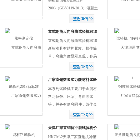
是根据国标GB50119-
2003（GB50119-2013）混凝土
外加剂应用设计规范使用，用
于灌浆用膨胀砂浆竖向膨胀率
测定仪。
立式钢筋反向弯曲试验机2018
新标准
立式钢筋反向弯曲试验机2018
新标准具有结构紧凑、操作简
单，弯曲角度显示直观，容易
维修，运行平稳、安全、噪声
低等特点。
厂家直销数显式万能材料试验
机
本系列试验机主要用于金属材
料之位伸、压缩、弯曲等试
验，并备有冷弯附件，兼作金
属材料的工艺试验。因此，本
试验机满足于科研机构，基本
建设单位、治金、机械制造及
天津厂家直销抗冲磨试验机价
格
各类学校实验室等单位的试验
HKCM-2天津厂家直销抗冲磨