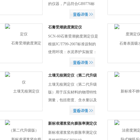
的仪器，产品符合GB9776标
准要求。
石膏受潮挠度测定仪
SCN-60石膏受潮挠度测定仪是
根据JC/T799-2007标准设制的
使用环境：水泥养护实验室：
温度在（32+2），相对湿度
（90+3）
土壤无核测定仪（第二代升级
版）
土壤无核测定仪（第二代升级
版）用于压实材料的物理特性
测量，包括密度、含水量以及
压实百分数。包括：路基和地
基、筑堤和填充物、地下道和
地下室、回填和沟渠、垃圾
新标准灌浆竖向膨胀率测定仪
等。
新标准灌浆竖向膨胀率测定仪