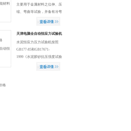
主要用于金属材料之位伸、压
缩、弯曲等试验，并备有冷弯
附件，兼作金属材料的工艺试
验。因此，本试验机满足于科
研机构，基本建设单位、治
天津电脑全自动恒应力试验机
价格
金、机械制造及各类学校实验
水泥恒应力压力试验机按照
室等单位的试验需要。
GB177-85和GB17671-
1999《水泥胶砂抗压强度试验
方法》要求完成试验控制的方
式，具有电脑操作等速试验
力、等速应力、伺服系统等控
制模式。该产品具有精度高、
性能*、可...