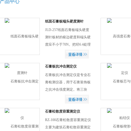
产品中心
纸面石膏板端头硬度测针
JLD-257纸面石膏板端头硬度
测针板材的棱边硬度和端头硬
度应不小于70N。把经6.4处理
后的试件横向垂直侧立，然后
用夹具加紧。
石膏板抗冲击测定仪
石膏板抗冲击测定仪是专业石
膏检测仪器，用于石膏装饰板
之抗冲击强度测定。将三块
300300毫米的试件在40士2℃
以下烘干至恒重（试件在24小
时内的重量变化小于0.1％时即
石膏松散度容重测定仪
为恒重）在不吸湿的条件下，
RZ-100石膏松散度容重测定仪
冷却至...
主要为建筑石膏松散容重测定