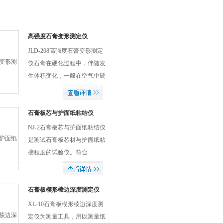
高强度石膏变形测定仪
JLD-208高强度石膏变形测定
仪石膏在硬化过程中，伴随发
生体积变化，一般在空气中硬
化时。其体积发生收缩，在水
中硬化时会发生膨胀（极其微
小）。石膏变形测定仪是根据
石膏板芯与护面纸粘结仪
JCT 2038-2010 α型高强石...
NJ-2石膏板芯与护面纸粘结仪
是测试石膏板芯材与护面纸粘
接程度的试验仪。符合
GB/T9775-1999标准规定的纸
面石膏板的试验方法。
石膏板楔形棱边深度测定仪
XL-10石膏板楔形棱边深度测
定仪为测量工具，用以测量纸