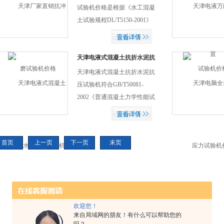
需要。厂家直销数显式...
试验机价格是根据《水工混凝
土试验规程DL/T5150-2001》
规定的技术要求设计的，利用
旋转水流冲击钢球，在预制混
凝土表面形成钢球冲击磨损的
天津电液式混凝土抗折水泥抗
压试验机
试验，以测定各类混凝土表面
天津电液式混凝土抗折水泥抗
抗...
压试验机符合GB/T50081-
2002《普通混凝土力学性能试
验方法标准》，应手动控制加
载速度，并具有加荷速度指示
装置，在试验过程中能均匀连
首页
上一页
下一页
末页
续加荷，并带有能使二个相等
荷载同时...
欢迎您！
来自局域网的朋友！有什么可以帮助您的