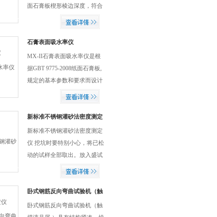
面石膏板楔形棱边深度，符合
GB/T9775-1999标准规定的纸
面石膏板的试验方法。
石膏表面吸水率仪
MX-II石膏表面吸水率仪是根
据GBT 9775-2008纸面石膏板,
规定的基本参数和要求而设计
的。此标准适用于测定各种纸
或纸板表面的吸水性。但不适
用于准确评价纸或纸板的书写
新标准不锈钢灌砂法密度测定
仪
性能。
新标准不锈钢灌砂法密度测定
仪 挖坑时要特别小心，将已松
动的试样全部取出。放入盛试
样的容器内，将盖盖好，称容
器加试样质量，并取代表性试
样，测定含水率。在套环上重
卧式钢筋反向弯曲试验机（触
摸液晶屏 ）
新装上防风筒、漏斗架及漏
卧式钢筋反向弯曲试验机（触
斗。将量砂经漏斗...