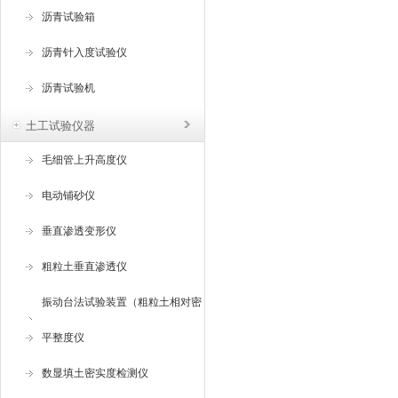
沥青试验箱
沥青针入度试验仪
沥青试验机
土工试验仪器
毛细管上升高度仪
电动铺砂仪
垂直渗透变形仪
粗粒土垂直渗透仪
振动台法试验装置（粗粒土相对密
度试验仪 ）
平整度仪
数显填土密实度检测仪