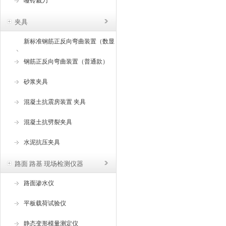
哑铃裁刀
夹具
新标准钢筋正反向弯曲装置（数显
角度）
钢筋正反向弯曲装置（普通款）
砂浆夹具
混凝土抗震房装置 夹具
混凝土抗劈裂夹具
水泥抗压夹具
路面 路基 现场检测仪器
路面渗水仪
平板载荷试验仪
静态变形模量测定仪