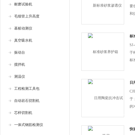
耐磨试验机
要
和
毛细管上升高度
利
基桩动测仪
定
关
标
真空吸水机
部
S
振动台
于
标
搅拌机
制
增
测温仪
作
日
工程检测工具包
衡
C
验的
于
自动岩石切割机
的
芯样切割机
冲
碎
一体式钢筋检测仪
不
快