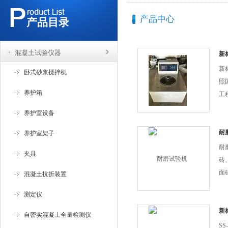
产品中心
产品目录
混凝土试验仪器
新
新
卧式砂浆搅拌机
照
养护箱
工
程
养护室设备
验
适
耐
养护室架子
蒸
耐
夹具
的浮
砖
面
混凝土抗折装置
建
测定仪
验
验
新
自密实混凝土全量检测仪
S