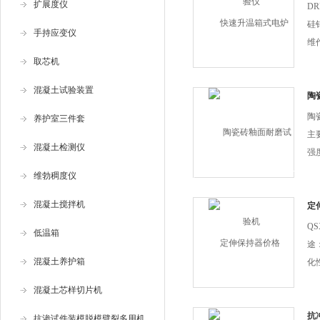
扩展度仪
D
硅
手持应变仪
维
结
取芯机
控
混凝土试验装置
可
陶
实
陶
养护室三件套
温
主
混凝土检测仪
强
瓷
维勃稠度仪
测
混凝土搅拌机
少
定
Q
低温箱
途
混凝土养护箱
化性
GB
混凝土芯样切片机
G
伸
抗
抗渗试件装模脱模劈裂多用机