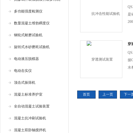
Q
多功能强度检测仪
是依
2
数显混凝土维勃稠度仪
法
钢轮式耐磨试验机
子
计
穿
旋转式水砂磨耗试验机
面
Q
电动液压脱模器
据G
水
电动击实仪
青
荷
顶击式振筛机
置
混凝土标准养护室
首页
上一页
下一
适
全自动混凝土试验装置
混凝土抗冲刷试验机
混凝土双卧轴搅拌机