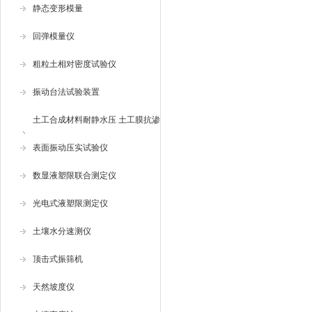
静态变形模量
回弹模量仪
粗粒土相对密度试验仪
振动台法试验装置
土工合成材料耐静水压 土工膜抗渗
仪
表面振动压实试验仪
数显液塑限联合测定仪
光电式液塑限测定仪
土壤水分速测仪
顶击式振筛机
天然坡度仪