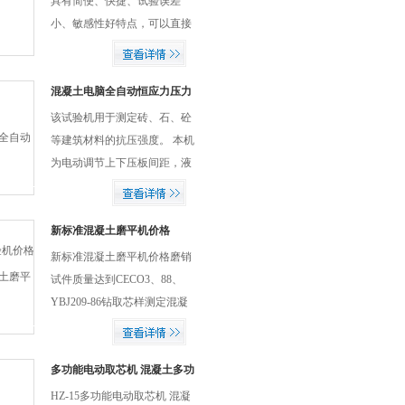
具有简便、快捷、试验误差
小、敏感性好特点，可以直接
确定碱水剂的饱和掺量点与碱
水剂在混凝土中的表现具有良
好的相关性。 本产品在经过大
混凝土电脑全自动恒应力压力
试验机价格
量的实验的基础上设计安装了
该试验机用于测定砖、石、砼
自动化计时，方便操...
等建筑材料的抗压强度。 本机
为电动调节上下压板间距，液
压加荷、传感器测力、电脑 操
作、打印机打印力值数 混凝土
电脑全自动恒应力压力试验机
新标准混凝土磨平机价格
价格
新标准混凝土磨平机价格磨销
试件质量达到CECO3、88、
YBJ209-86钻取芯样测定混凝
土抗压强度技术规程，对试件
磨平的质量要求，因此被广泛
应用于现场采取芯样的试件磨
多功能电动取芯机 混凝土多功
能取芯机价格
平工作。
HZ-15多功能电动取芯机 混凝