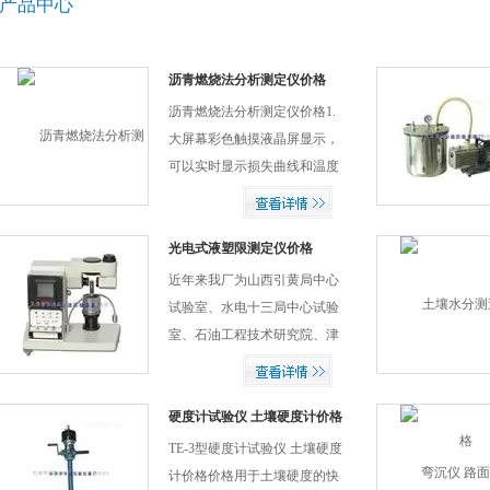
产品中心
沥青燃烧法分析测定仪价格
沥青燃烧法分析测定仪价格1.
大屏幕彩色触摸液晶屏显示，
可以实时显示损失曲线和温度
曲线。控制系统操作界面友好
美观，具有中英双语显示。 2.
可关闭的数据自动存储和实验
光电式液塑限测定仪价格
数据自动打印功能。 3...
近年来我厂为山西引黄局中心
试验室、水电十三局中心试验
室、石油工程技术研究院、津
秦高速铁路、水电四局等一系
列单位，提供了质优价廉、自
动化程度高的试验仪器设备，
硬度计试验仪 土壤硬度计价格
受到用户的*好评，我厂本
TE-3型硬度计试验仪 土壤硬度
着“客户*，诚信至上...
计价格价格用于土壤硬度的快