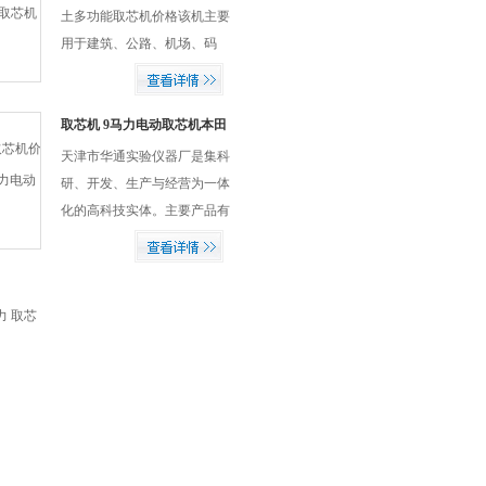
土多功能取芯机价格该机主要
用于建筑、公路、机场、码
头、大坝等混凝土工程沥青路
面钻孔。操作简单、轻巧灵
活、移动方便,钻孔取芯尺寸准
取芯机 9马力电动取芯机本田
动力 取芯机价格
确,钻孔后表面光洁。
天津市华通实验仪器厂是集科
研、开发、生产与经营为一体
化的高科技实体。主要产品有
混凝土水泥试验仪器、公路土
工试验仪器、沥青防水卷材试
验仪器、化学分析仪器、试验
机、天平、试模、筛具等。我
们可为公路、铁路、...