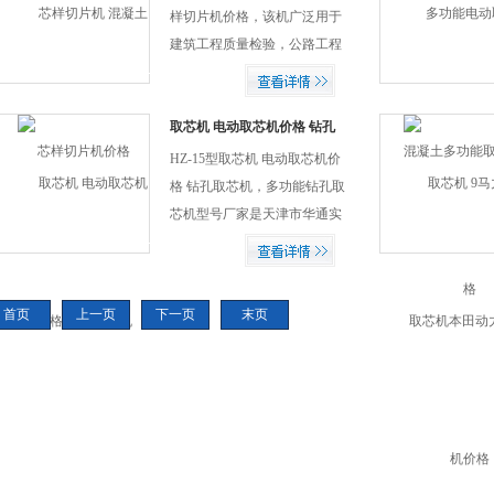
积，采用低噪音...
样切片机价格，该机广泛用于
建筑工程质量检验，公路工程
质量检测取芯法取出芯样的锯
切工作，也可用于建筑施工中
异型砖的锯切工作。
取芯机 电动取芯机价格 钻孔
取芯机
HZ-15型取芯机 电动取芯机价
格 钻孔取芯机，多功能钻孔取
芯机型号厂家是天津市华通实
验仪器厂的标准检测仪器,主要
用作对硬化混凝土钻孔取芯，
具有操作简单，移机方便，钻
首页
上一页
下一页
末页
孔取芯准确，芯样表面光洁，
且对芯样...