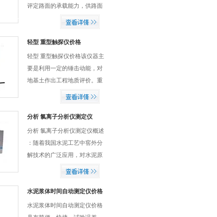
评定路面的承载能力，供路面
设计使用，也适用于路基路面
施工过程中的压实度弯沉检
验。
轻型 重型触探仪价格
轻型 重型触探仪价格该仪器主
要是利用一定的锤击动能，对
地基土作出工程地质评价。重
型动力触探仪主要用于检测地
基承载力，该试验设备主要由
探头、触探杆及穿心锤3部分
分析 氯离子分析仪测定仪
组成。触探杆一般采用直径
分析 氯离子分析仪测定仪概述
42mm钻杆，穿心...
：随着我国水泥工艺中窖外分
解技术的广泛应用，对水泥原
料中氯含量的控制显的尤为重
要，根据生产工艺的要求，生
料中的氯含量偏高将影响水泥
水泥浆体时间自动测定仪价格
生产工艺。另外水泥中氯含量
水泥浆体时间自动测定仪价格
偏高，也可能...