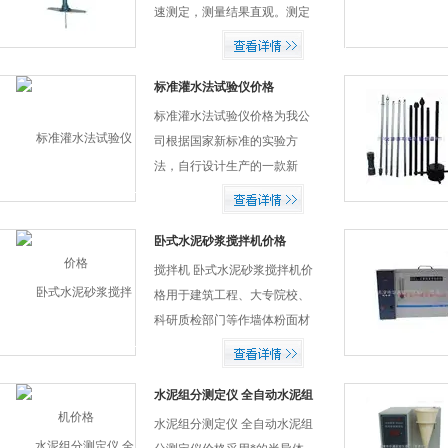
速测定，测量结果直观。测定
土壤楔入阻力，以了解不同深
度土壤的松紧程度。
标准灌水法试验仪价格
标准灌水法试验仪价格为我公
司根据国家新标准的实验方
法，自行设计生产的一款新
型、轻便、好用，又不浪费实
验耗材（老标准砂）的仪器，
为施工企业现场检测土基密实
卧式水泥砂浆搅拌机价格
度试验仪器。
搅拌机 卧式水泥砂浆搅拌机价
格用于建筑工程、大专院校、
科研质检部门等作墙体粉面材
料及砖砌墙用砂浆强度试验的
搅拌机，也可用于人造大理石
厂家面料及其它粉末状材料安
水泥组分测定仪 全自动水泥组
分测定仪价格
装于搅拌轴上的内外径螺旋带
水泥组分测定仪 全自动水泥组
动桶体内物料,使...