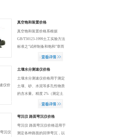
真空饱和装置价格
真空饱和装置价格系根据
GB/T50123-1999土工实验方法
标准之“试样制备和饱和”章而
制作的真空饱和装置（真空泵
另购）。
土壤水分测速仪价格
土壤水分测速仪价格用于测定
土壤、砂、水泥等多孔性物质
的含水量。精度 2%（测定土
壤含水量的精度与烘干法对比
不大于2%）
弯沉仪 路面弯沉仪价格
弯沉仪 路面弯沉仪价格适用于
测定各种路面的回弹弯沉，以