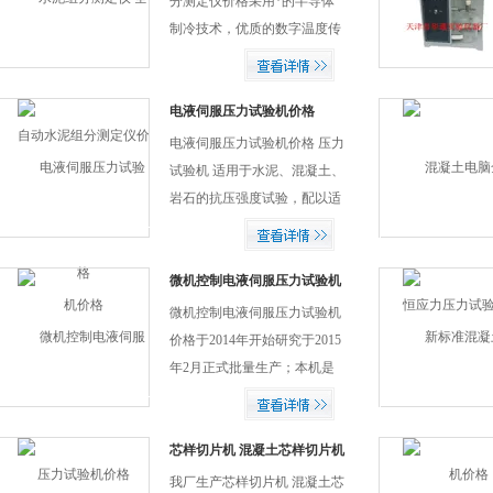
分测定仪价格采用*的半导体
制冷技术，优质的数字温度传
感器，应用单片机作为中央控
制系统，在0℃-60℃的范围内
可任意设定恒温温度，并自动
电液伺服压力试验机价格
选择制冷或加热，控制精度小
电液伺服压力试验机价格 压力
于±...
试验机 适用于水泥、混凝土、
岩石的抗压强度试验，配以适
当的夹具和测量装置可满足混
凝土的劈拉试验、抗折试验、
静压弹性模量试验；也可应用
微机控制电液伺服压力试验机
价格
于金属的压缩和顶锻试验；可
微机控制电液伺服压力试验机
根据用户要求扩...
价格于2014年开始研究于2015
年2月正式批量生产；本机是
机、电、仪一体化产品，外观
设计精美，结构加固，设计紧
凑，电脑设计在机箱上，使
芯样切片机 混凝土芯样切片机
价格
用、维护方便，节省占地面
我厂生产芯样切片机 混凝土芯