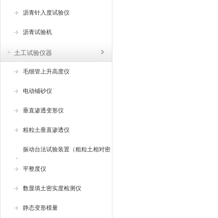
沥青针入度试验仪
沥青试验机
土工试验仪器
毛细管上升高度仪
电动铺砂仪
垂直渗透变形仪
粗粒土垂直渗透仪
振动台法试验装置（粗粒土相对密
度试验仪 ）
平整度仪
数显填土密实度检测仪
静态变形模量