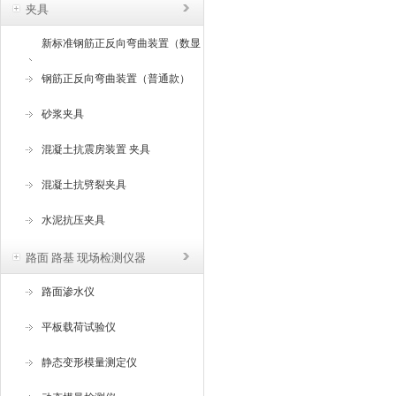
夹具
新标准钢筋正反向弯曲装置（数显
角度）
钢筋正反向弯曲装置（普通款）
砂浆夹具
混凝土抗震房装置 夹具
混凝土抗劈裂夹具
水泥抗压夹具
路面 路基 现场检测仪器
路面渗水仪
平板载荷试验仪
静态变形模量测定仪