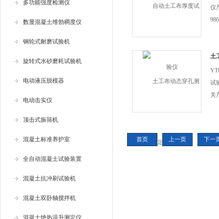
多功能强度检测仪
仪产
98
数显混凝土维勃稠度仪
准
钢轮式耐磨试验机
关
下
土
旋转式水砂磨耗试验机
Y
电动液压脱模器
试
关
电动击实仪
钢
在
顶击式振筛机
的
混凝土标准养护室
首页
上一页
下一
GB
有关
全自动混凝土试验装置
混凝土抗冲刷试验机
混凝土双卧轴搅拌机
混凝土绝热温升测定仪