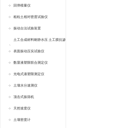
回弹模量仪
粗粒土相对密度试验仪
振动台法试验装置
土工合成材料耐静水压 土工膜抗渗
仪
表面振动压实试验仪
数显液塑限联合测定仪
光电式液塑限测定仪
土壤水分速测仪
顶击式振筛机
天然坡度仪
土壤密度计