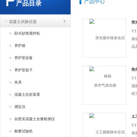
产品中心
产品目录
混凝土试验仪器
荧
Y
卧式砂浆搅拌机
箱
养护箱
品
轻
养护室设备
点
抗
热
养护室架子
测
Y
夹具
ji
国
积
混凝土抗折装置
能
测定仪
自
扰
土
自密实混凝土全量检测仪
制
Y
耐磨试验机
箱
依据