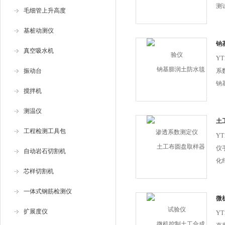
测
毛细管上升高度
适
基桩动测仪
测
钠
真空吸水机
定
Y
振动台
系数
钠
搅拌机
测
防
测温仪
在
土
工程检测工具包
通
Y
度..
仪
自动岩石切割机
化
芯样切割机
品，
工
一体式钢筋检测仪
2
微
拔
扩展度仪
Y