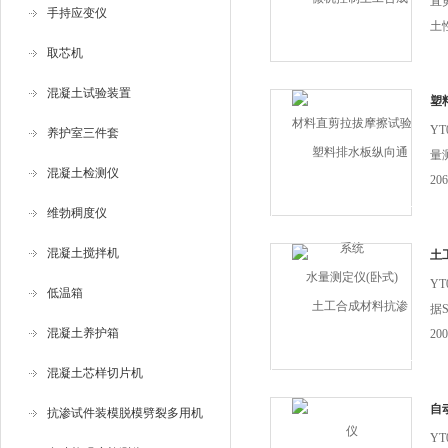
直
手持应变仪
土
土
取芯机
土
混凝土试验装置
塑
(卧
Y
养护室三件套
量
混凝土检测仪
20
板、
维勃稠度仪
工合
混凝土搅拌机
合成
土
Y
低温箱
据S
混凝土养护箱
20
工
混凝土芯样切片机
压，
合
自
抗渗试件装模脱模劈裂多用机
Y