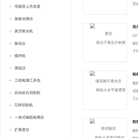
完
毛细管上升高度
的
基桩动测仪
与
0
高
真空吸水机
水
柱塞
GF
振动台
材
子
搅拌机
是
际
测温仪
防
粗
工程检测工具包
透
粗
加压
试验
自动岩石切割机
工
芯样切割机
用
粗
一体式钢筋检测仪
透
粗
降
扩展度仪
粗