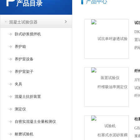
产品中心
产品目录
混凝土试验仪器
试
D
卧式砂浆搅拌机
置
养护箱
的
层
养护室设备
纤
养护室架子
J
夹具
试
纤
混凝土抗折装置
测定仪
柱
自密实混凝土全量检测仪
GB
耐磨试验机
浆