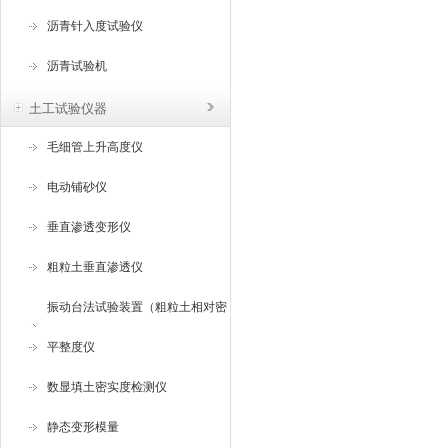
沥青针入度试验仪
沥青试验机
土工试验仪器
毛细管上升高度仪
电动铺砂仪
垂直渗透变形仪
粗粒土垂直渗透仪
振动台法试验装置（粗粒土相对密
度试验仪 ）
平整度仪
数显填土密实度检测仪
静态变形模量