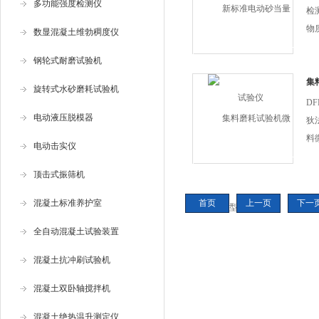
多功能强度检测仪
检
物
数显混凝土维勃稠度仪
洁净
钢轮式耐磨试验机
2
集
旋转式水砂磨耗试验机
D
电动液压脱模器
狄
料
电动击实仪
抗
2
顶击式振筛机
也
混凝土标准养护室
首页
上一页
下一
度
全自动混凝土试验装置
混凝土抗冲刷试验机
混凝土双卧轴搅拌机
混凝土绝热温升测定仪