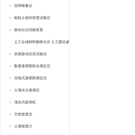
回弹模量仪
粗粒土相对密度试验仪
振动台法试验装置
土工合成材料耐静水压 土工膜抗渗
仪
表面振动压实试验仪
数显液塑限联合测定仪
光电式液塑限测定仪
土壤水分速测仪
顶击式振筛机
天然坡度仪
土壤密度计