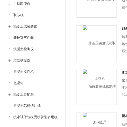
粗
手持应变仪
试
切
取芯机
应
混凝土试验装置
控
路
制
路
养护室三件套
小
路
混凝土检测仪
压
要
维勃稠度仪
检
混凝土搅拌机
砂
加
径
加
低温箱
称
于
混凝土养护箱
和
合J
混凝土芯样切片机
料试
集
新
抗渗试件装模脱模劈裂多用机
新