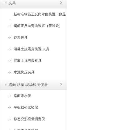
夹具
新标准钢筋正反向弯曲装置（数显
角度）
钢筋正反向弯曲装置（普通款）
砂浆夹具
混凝土抗震房装置 夹具
混凝土抗劈裂夹具
水泥抗压夹具
路面 路基 现场检测仪器
路面渗水仪
平板载荷试验仪
静态变形模量测定仪