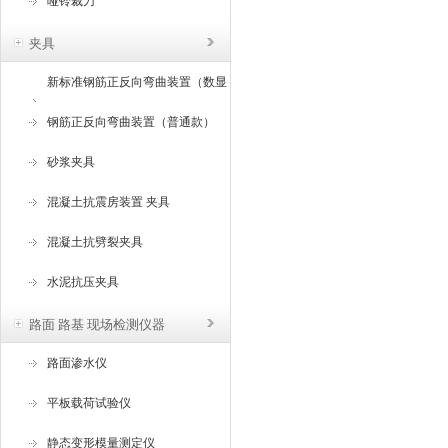
哑铃裁刀
夹具
新标准钢筋正反向弯曲装置（数显
角度）
钢筋正反向弯曲装置（普通款）
砂浆夹具
混凝土抗震房装置 夹具
混凝土抗劈裂夹具
水泥抗压夹具
路面 路基 现场检测仪器
路面渗水仪
平板载荷试验仪
静态变形模量测定仪