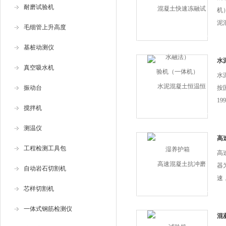
耐磨试验机
机
泥
毛细管上升高度
土
基桩动测仪
的
量
水
真空吸水机
指
水
土
振动台
按
1
搅拌机
要
各
测温仪
对
高
工程检测工具包
度
高
护
器
自动岩石切割机
速
芯样切割机
真
备叶
一体式钢筋检测仪
流速
混