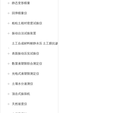
静态变形模量
回弹模量仪
粗粒土相对密度试验仪
振动台法试验装置
土工合成材料耐静水压 土工膜抗渗
仪
表面振动压实试验仪
数显液塑限联合测定仪
光电式液塑限测定仪
土壤水分速测仪
顶击式振筛机
天然坡度仪