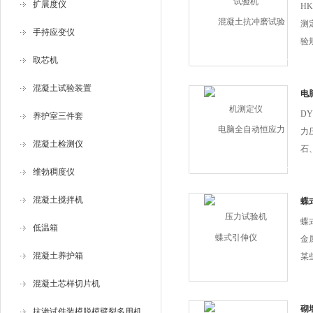
试件
扩展度仪
H
测
手持应变仪
验规
《D
取芯机
试
混凝土试验装置
计
电
球
DY
养护室三件套
钢..
力
混凝土检测仪
石
度
维勃稠度仪
间
混凝土搅拌机
力
蝶
值
蝶
低温箱
试
金
混凝土养护箱
某
能
混凝土芯样切片机
应
弹
砌
抗渗试件装模脱模劈裂多用机