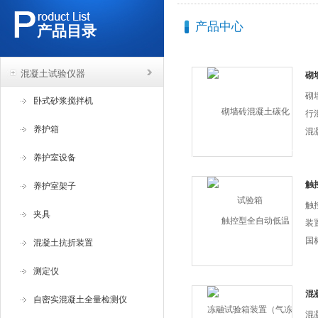
产品中心
产品目录
混凝土试验仪器
砌
砌
卧式砂浆搅拌机
行
养护箱
混
符
养护室设备
方法
GB
触
养护室架子
装
方法
触
夹具
装
国标
混凝土抗折装置
凝
测定仪
方法
砖试
混
自密实混凝土全量检测仪
机
199
混