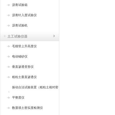
沥青试验箱
沥青针入度试验仪
沥青试验机
土工试验仪器
毛细管上升高度仪
电动铺砂仪
垂直渗透变形仪
粗粒土垂直渗透仪
振动台法试验装置（粗粒土相对密
度试验仪 ）
平整度仪
数显填土密实度检测仪