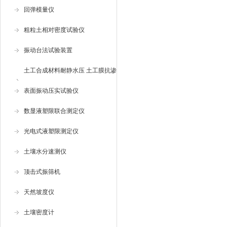
回弹模量仪
粗粒土相对密度试验仪
振动台法试验装置
土工合成材料耐静水压 土工膜抗渗
仪
表面振动压实试验仪
数显液塑限联合测定仪
光电式液塑限测定仪
土壤水分速测仪
顶击式振筛机
天然坡度仪
土壤密度计