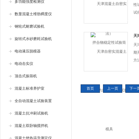
多功能强度检测仪
性
试
数显混凝土维勃稠度仪
数
钢轮式耐磨试验机
物
程
天
旋转式水砂磨耗试验机
期
凝
天
电动液压脱模器
其
期
方
电动击实仪
早
混
顶击式振筛机
抗
混凝土标准养护室
首页
上一页
下一
期
全自动混凝土试验装置
混凝土抗冲刷试验机
混凝土双卧轴搅拌机
混凝土绝热温升测定仪