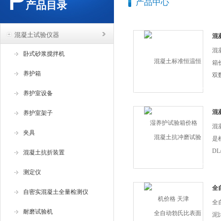
产品中心
产品目录
混凝土试验仪器
混
箱
混
卧式砂浆搅拌机
箱
养护箱
双
波
养护室设备
制
混
养护室架子
混
夹具
是
DL
混凝土抗折装置
要
测定仪
击
成
全
自密实混凝土全量检测仪
泥
定
全
耐磨试验机
磨损
泥