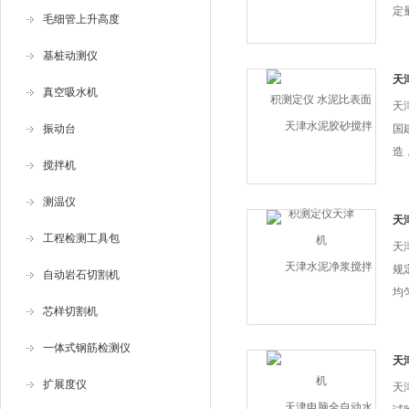
定
毛细管上升高度
率
基桩动测仪
受
来
天
真空吸水机
天
振动台
国
造
搅拌机
法（
标
测温仪
GB
天
工程检测工具包
水
天
规
自动岩石切割机
均
芯样切割机
泥
安
一体式钢筋检测仪
建
天
试
及
扩展度仪
天
的