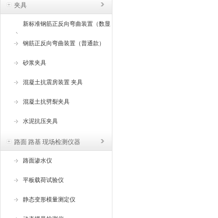
夹具
新标准钢筋正反向弯曲装置（数显
角度）
钢筋正反向弯曲装置（普通款）
砂浆夹具
混凝土抗震房装置 夹具
混凝土抗劈裂夹具
水泥抗压夹具
路面 路基 现场检测仪器
路面渗水仪
平板载荷试验仪
静态变形模量测定仪