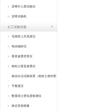
沥青针入度试验仪
沥青试验机
土工试验仪器
毛细管上升高度仪
电动铺砂仪
垂直渗透变形仪
粗粒土垂直渗透仪
振动台法试验装置（粗粒土相对密
度试验仪 ）
平整度仪
数显填土密实度检测仪
静态变形模量