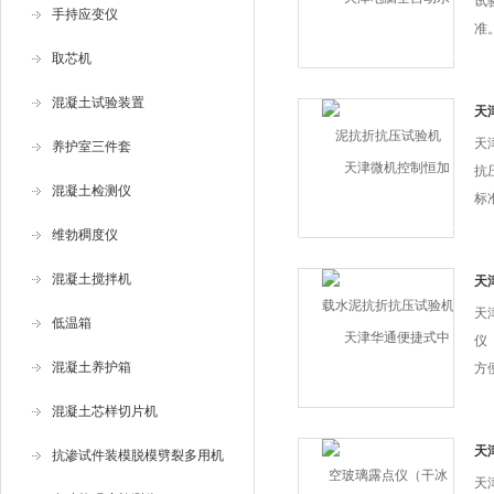
试验
手持应变仪
准
土
取芯机
泥
混凝土试验装置
抗
天
抗
天
养护室三件套
抗
混凝土检测仪
标准
抗
维勃稠度仪
土
混凝土搅拌机
验；
天
仪
天
低温箱
仪
混凝土养护箱
方
方
混凝土芯样切片机
可
英
天
抗渗试件装模脱模劈裂多用机
性
晰
天